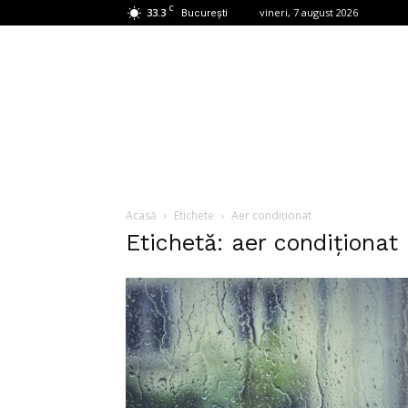
C
33.3
vineri, 7 august 2026
București
Acasă
Etichete
Aer condiționat
Etichetă: aer condiționat