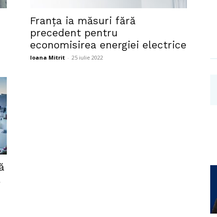
Investigații
Franța ia măsuri fără
precedent pentru
economisirea energiei electrice
Ioana Mitrit
-
25 iulie 2022
ă
ă