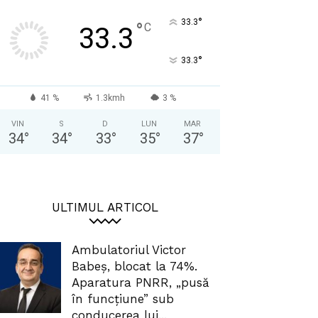
°
33.3
°
C
33.3
°
33.3
41 %
1.3kmh
3 %
VIN
S
D
LUN
MAR
34
°
34
°
33
°
35
°
37
°
ULTIMUL ARTICOL
Ambulatoriul Victor
Babeș, blocat la 74%.
Aparatura PNRR, „pusă
în funcțiune” sub
conducerea lui...