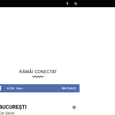
RĂMÂI CONECTAT
6,124
Fani
ÎMI PLACE
BUCUREȘTI
Cer Senin