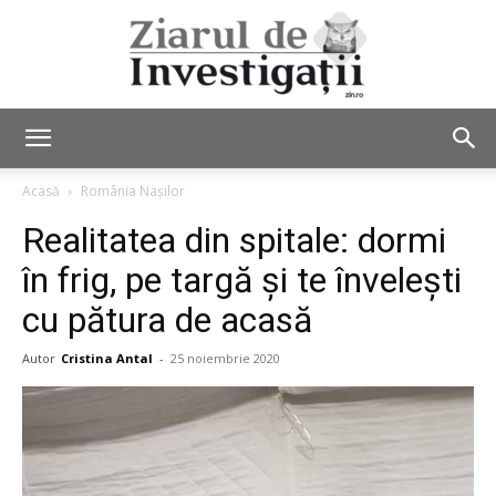
Ziarul
Acasă
România Nașilor
Realitatea din spitale: dormi
de
în frig, pe targă și te învelești
cu pătura de acasă
Investigații
Autor
Cristina Antal
-
25 noiembrie 2020