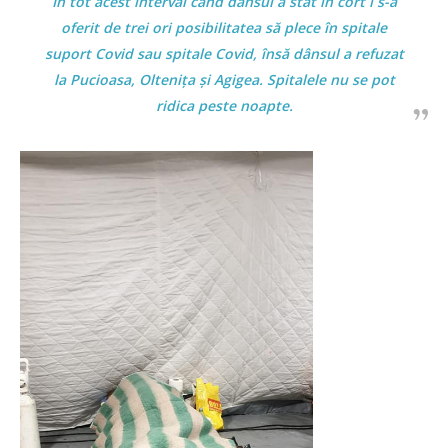
În tot acest interval când dânsul a stat în cort i s-a
oferit de trei ori posibilitatea să plece în spitale
suport Covid sau spitale Covid, însă dânsul a refuzat
la Pucioasa, Oltenița și Agigea. Spitalele nu se pot
ridica peste noapte.