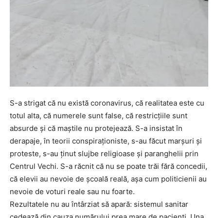
S-a strigat că nu există coronavirus, că realitatea este cu
totul alta, că numerele sunt false, că restricțiile sunt
absurde și că maștile nu protejează. S-a insistat în
derapaje, în teorii conspiraționiste, s-au făcut marșuri și
proteste, s-au ținut slujbe religioase și paranghelii prin
Centrul Vechi. S-a răcnit că nu se poate trăi fără concedii,
că elevii au nevoie de școală reală, așa cum politicienii au
nevoie de voturi reale sau nu foarte.
Rezultatele nu au întârziat să apară: sistemul sanitar
cedează din cauza numărului prea mare de pacienți. Una