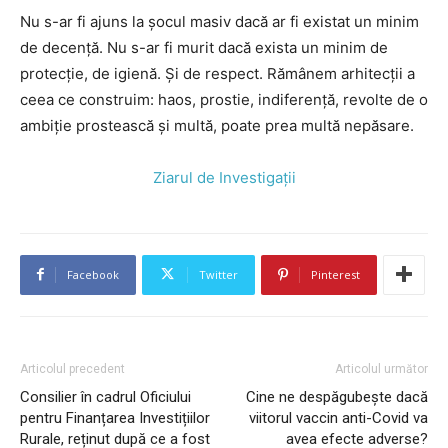
Nu s-ar fi ajuns la șocul masiv dacă ar fi existat un minim
de decență. Nu s-ar fi murit dacă exista un minim de
protecție, de igienă. Și de respect. Rămânem arhitecții a
ceea ce construim: haos, prostie, indiferență, revolte de o
ambiție prostească și multă, poate prea multă nepăsare.
Ziarul de Investigații
Facebook
Twitter
Pinterest
Articolul precedent
Articolul următor
Consilier în cadrul Oficiului
Cine ne despăgubește dacă
pentru Finanțarea Investițiilor
viitorul vaccin anti-Covid va
Rurale, reținut după ce a fost
avea efecte adverse?