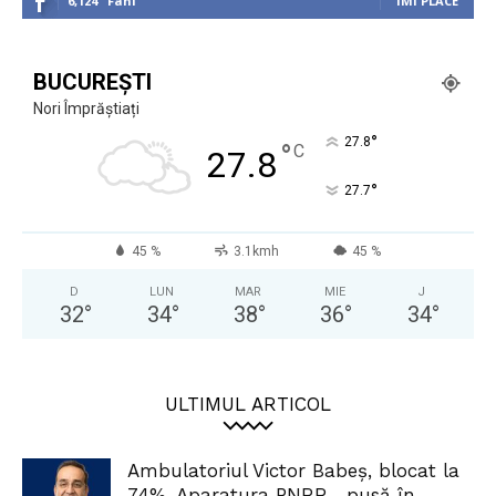
6,124
Fani
ÎMI PLACE
BUCUREȘTI
Nori Împrăștiați
°
27.8
°
C
27.8
°
27.7
45 %
3.1kmh
45 %
D
LUN
MAR
MIE
J
32
°
34
°
38
°
36
°
34
°
ULTIMUL ARTICOL
Ambulatoriul Victor Babeș, blocat la
74%. Aparatura PNRR, „pusă în