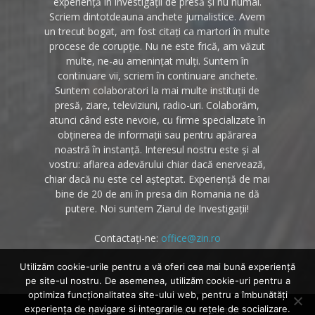
experiență în investigații de presă și nu numai.
Scriem dintotdeauna anchete jurnalistice. Avem
un trecut bogat, am fost citați ca martori în multe
procese de corupție. Nu ne este frică, am văzut
multe, ne-au amenințat mulți. Suntem în
continuare vii, scriem în continuare anchete.
Suntem colaboratori la mai multe instituții de
presă, ziare, televiziuni, radio-uri. Colaborăm,
atunci când este nevoie, cu firme specializate în
obținerea de informații sau pentru apărarea
noastră în instanță. Interesul nostru este și al
vostru: aflarea adevărului chiar dacă enervează,
chiar dacă nu este cel așteptat. Experiență de mai
bine de 20 de ani în presa din Romania ne dă
putere. Noi suntem Ziarul de Investigații!
Contactați-ne:
office@zin.ro
Utilizăm cookie-urile pentru a vă oferi cea mai bună experiență
pe site-ul nostru. De asemenea, utilizăm cookie-uri pentru a
optimiza funcţionalitatea site-ului web, pentru a îmbunătăţi
experienţa de navigare si integrarile cu reţele de socializare.
Despre noi
Politica cookies
Contact