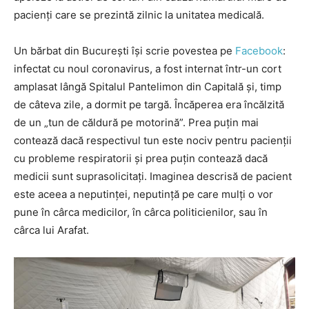
pacienți care se prezintă zilnic la unitatea medicală.
Un bărbat din București își scrie povestea pe
Facebook
:
infectat cu noul coronavirus, a fost internat într-un cort
amplasat lângă Spitalul Pantelimon din Capitală și, timp
de câteva zile, a dormit pe targă. Încăperea era încălzită
de un „tun de căldură pe motorină”. Prea puțin mai
contează dacă respectivul tun este nociv pentru pacienții
cu probleme respiratorii și prea puțin contează dacă
medicii sunt suprasolicitați. Imaginea descrisă de pacient
este aceea a neputinței, neputință pe care mulți o vor
pune în cârca medicilor, în cârca politicienilor, sau în
cârca lui Arafat.