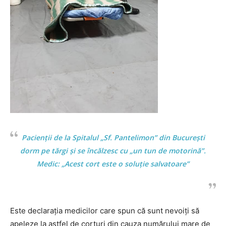
Pacienții de la Spitalul „Sf. Pantelimon” din București
dorm pe tărgi și se încălzesc cu „un tun de motorină”.
Medic: „Acest cort este o soluție salvatoare”
Libertatea, 25 noiembrie 2020
Este declarația medicilor care spun că sunt nevoiți să
apeleze la astfel de corturi din cauza numărului mare de