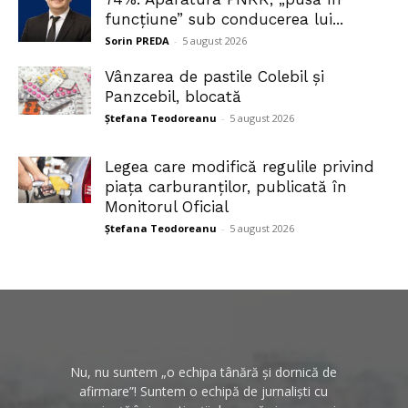
funcțiune” sub conducerea lui...
Sorin PREDA
-
5 august 2026
Vânzarea de pastile Colebil și
Panzcebil, blocată
Ștefana Teodoreanu
-
5 august 2026
Legea care modifică regulile privind
piața carburanților, publicată în
Monitorul Oficial
Ștefana Teodoreanu
-
5 august 2026
Nu, nu suntem „o echipa tânără și dornică de
afirmare”! Suntem o echipă de jurnaliști cu