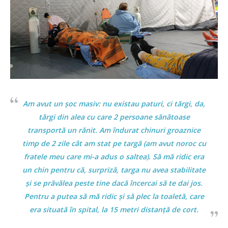
Am avut un șoc masiv: nu existau paturi, ci tărgi, da,
tărgi din alea cu care 2 persoane sănătoase
transportă un rănit. Am îndurat chinuri groaznice
timp de 2 zile cât am stat pe targă (am avut noroc cu
fratele meu care mi-a adus o saltea). Să mă ridic era
un chin pentru că, surpriză, targa nu avea stabilitate
și se prăvălea peste tine dacă încercai să te dai jos.
Pentru a putea să mă ridic și să plec la toaletă, care
era situată în spital, la 15 metri distanță de cort.