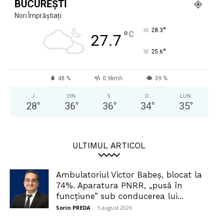
BUCUREȘTI
Nori Împrăștiați
°
28.3
°
C
27.7
°
25.6
48 %
0.9kmh
39 %
J
VIN
S
D
LUN
28
°
36
°
36
°
34
°
35
°
ULTIMUL ARTICOL
Ambulatoriul Victor Babeș, blocat la
74%. Aparatura PNRR, „pusă în
funcțiune” sub conducerea lui...
Sorin PREDA
-
5 august 2026