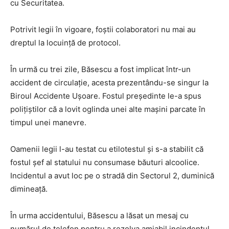
cu Securitatea.
Potrivit legii în vigoare, foștii colaboratori nu mai au
dreptul la locuință de protocol.
În urmă cu trei zile, Băsescu a fost implicat într-un
accident de circulație, acesta prezentându-se singur la
Biroul Accidente Ușoare. Fostul președinte le-a spus
polițiștilor că a lovit oglinda unei alte mașini parcate în
timpul unei manevre.
Oamenii legii l-au testat cu etilotestul și s-a stabilit că
fostul șef al statului nu consumase băuturi alcoolice.
Incidentul a avut loc pe o stradă din Sectorul 2, duminică
dimineață.
În urma accidentului, Băsescu a lăsat un mesaj cu
numărul de telefon pentru a rezolva amiabil incindentul.