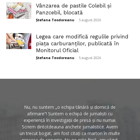
Vânzarea de pastile Colebil și
Panzcebil, blocată
Ștefana Teodoreanu
-
5 august 2026
Legea care modifică regulile privind
piața carburanților, publicată în
Monitorul Oficial
Ștefana Teodoreanu
-
5 august 2026
Nu, nu suntem „o echipa tânără și dornică de
afirmare”! Suntem o echipă de jurnaliști cu
experiență în investigații de presă și nu numai.
Scriem dintotdeauna anchete jurnalistice. Avem
un trecut bogat, am fost citați ca martori în multe
procese de corupție. Nu ne este frică, am văzut