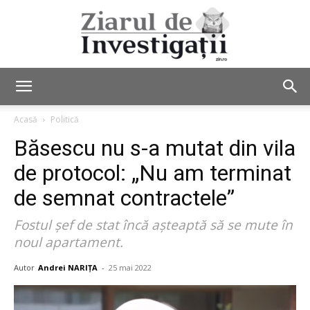
Ziarul
Acasă
Politică
Băsescu nu s-a mutat din vila
de
de protocol: „Nu am terminat
de semnat contractele”
Fostul șef de stat încă așteaptă să se mute în
Investigații
noul apartament.
Autor
Andrei NARIȚA
-
25 mai 2022