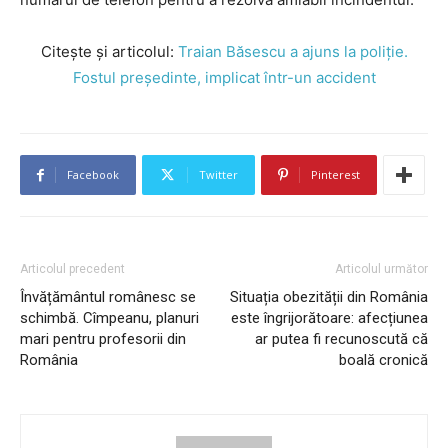
Citește și articolul:
Traian Băsescu a ajuns la poliție.
Fostul președinte, implicat într-un accident
Facebook
Twitter
Pinterest
Articolul precedent
Articolul următor
Învățământul românesc se
Situația obezității din România
schimbă. Cîmpeanu, planuri
este îngrijorătoare: afecțiunea
mari pentru profesorii din
ar putea fi recunoscută că
România
boală cronică