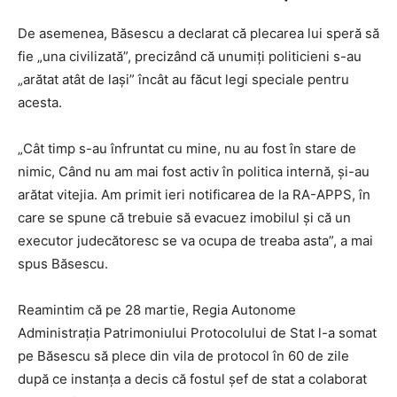
De asemenea, Băsescu a declarat că plecarea lui speră să
fie „una civilizată”, precizând că unumiți politicieni s-au
„arătat atât de lași” încât au făcut legi speciale pentru
acesta.
„Cât timp s-au înfruntat cu mine, nu au fost în stare de
nimic, Când nu am mai fost activ în politica internă, şi-au
arătat vitejia. Am primit ieri notificarea de la RA-APPS, în
care se spune că trebuie să evacuez imobilul şi că un
executor judecătoresc se va ocupa de treaba asta”, a mai
spus Băsescu.
Reamintim că pe 28 martie, Regia Autonome
Administrația Patrimoniului Protocolului de Stat l-a somat
pe Băsescu să plece din vila de protocol în 60 de zile
după ce instanța a decis că fostul șef de stat a colaborat