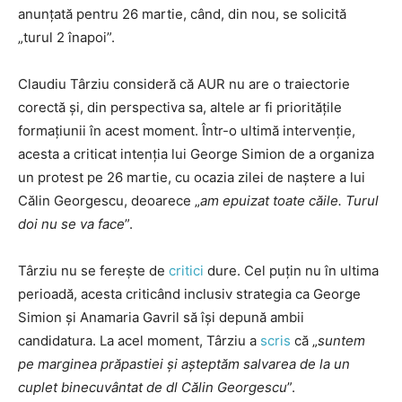
anunțată pentru 26 martie, când, din nou, se solicită
„turul 2 înapoi”.
Claudiu Târziu consideră că AUR nu are o traiectorie
corectă și, din perspectiva sa, altele ar fi prioritățile
formațiunii în acest moment. Într-o ultimă intervenție,
acesta a criticat intenția lui George Simion de a organiza
un protest pe 26 martie, cu ocazia zilei de naștere a lui
Călin Georgescu, deoarece „
am epuizat toate căile. Turul
doi nu se va face
”.
Târziu nu se ferește de
critici
dure. Cel puțin nu în ultima
perioadă, acesta criticând inclusiv strategia ca George
Simion și Anamaria Gavril să își depună ambii
candidatura. La acel moment, Târziu a
scris
că „
suntem
pe marginea prăpastiei și așteptăm salvarea de la un
cuplet binecuvântat de dl Călin Georgescu
”.