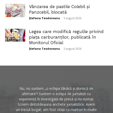
Vânzarea de pastile Colebil și
Panzcebil, blocată
Ștefana Teodoreanu
-
5 august 2026
Legea care modifică regulile privind
piața carburanților, publicată în
Monitorul Oficial
Ștefana Teodoreanu
-
5 august 2026
Nu, nu suntem „o echipa tânără și dornică de
afirmare”! Suntem o echipă de jurnaliști cu
experiență în investigații de presă și nu numai.
Scriem dintotdeauna anchete jurnalistice. Avem
un trecut bogat, am fost citați ca martori în multe