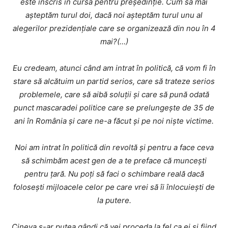
este înscris în cursa pentru președinție. Cum să mai
așteptăm turul doi, dacă noi așteptăm turul unu al
alegerilor prezidențiale care se organizează din nou în 4
mai?(…)
Eu credeam, atunci când am intrat în politică, că vom fi în
stare să alcătuim un partid serios, care să trateze serios
problemele, care să aibă soluții și care să pună odată
punct mascaradei politice care se prelungește de 35 de
ani în România și care ne-a făcut și pe noi niște victime.
Noi am intrat în politică din revoltă și pentru a face ceva
să schimbăm acest gen de a te preface că muncești
pentru țară. Nu poți să faci o schimbare reală dacă
folosești mijloacele celor pe care vrei să îi înlocuiești de
la putere.
Cineva s-ar putea gândi că vei proceda la fel ca ei și fiind