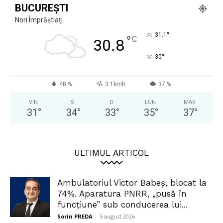
BUCUREȘTI
Nori Împrăștiați
°
31.1
°
C
30.8
°
30
48 %
3.1kmh
37 %
VIN
S
D
LUN
MAR
31
°
34
°
33
°
35
°
37
°
ULTIMUL ARTICOL
Ambulatoriul Victor Babeș, blocat la
74%. Aparatura PNRR, „pusă în
funcțiune” sub conducerea lui...
Sorin PREDA
-
5 august 2026