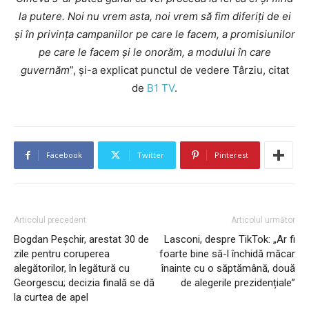
la putere. Noi nu vrem asta, noi vrem să fim diferiți de ei
și în privința campaniilor pe care le facem, a promisiunilor
pe care le facem și le onorăm, a modului în care
guvernăm
”, și-a explicat punctul de vedere Târziu, citat
de
B1 TV
.
Facebook
Twitter
Pinterest
Articolul precedent
Articolul următor
Bogdan Peșchir, arestat 30 de
Lasconi, despre TikTok: „Ar fi
zile pentru coruperea
foarte bine să-l închidă măcar
alegătorilor, în legătură cu
înainte cu o săptămână, două
Georgescu; decizia finală se dă
de alegerile prezidențiale”
la curtea de apel