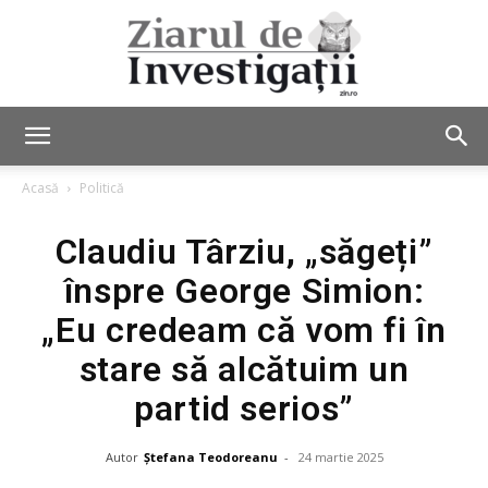
Ziarul
Acasă
Politică
Claudiu Târziu, „săgeți”
de
înspre George Simion:
„Eu credeam că vom fi în
Investigații
stare să alcătuim un
partid serios”
Autor
Ștefana Teodoreanu
-
24 martie 2025