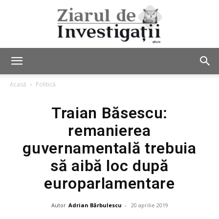
Ziarul
Acasă
Politică
Traian Băsescu:
de
remanierea
guvernamentală trebuia
Investigații
să aibă loc după
europarlamentare
Autor
Adrian Bărbulescu
-
20 aprilie 2019