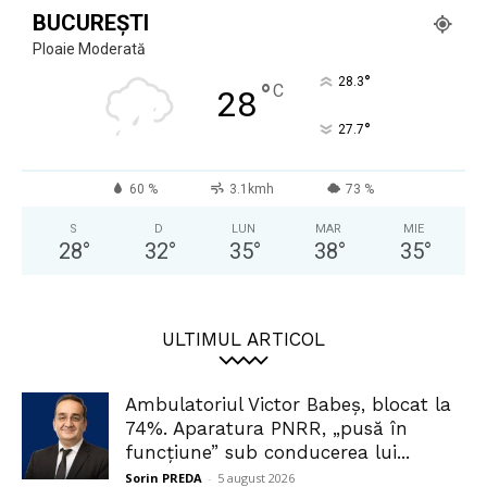
BUCUREȘTI
Ploaie Moderată
°
28.3
°
C
28
°
27.7
60 %
3.1kmh
73 %
S
D
LUN
MAR
MIE
28
°
32
°
35
°
38
°
35
°
ULTIMUL ARTICOL
Ambulatoriul Victor Babeș, blocat la
74%. Aparatura PNRR, „pusă în
funcțiune” sub conducerea lui...
Sorin PREDA
-
5 august 2026