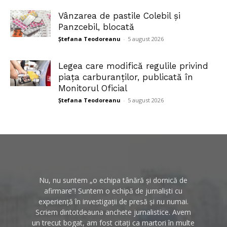
Vânzarea de pastile Colebil și
Panzcebil, blocată
Ștefana Teodoreanu
-
5 august 2026
Legea care modifică regulile privind
piața carburanților, publicată în
Monitorul Oficial
Ștefana Teodoreanu
-
5 august 2026
Nu, nu suntem „o echipa tânără și dornică de
afirmare”! Suntem o echipă de jurnaliști cu
experiență în investigații de presă și nu numai.
Scriem dintotdeauna anchete jurnalistice. Avem
un trecut bogat, am fost citați ca martori în multe