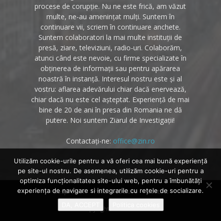
procese de corupție. Nu ne este frică, am văzut
multe, ne-au amenințat mulți. Suntem în
continuare vii, scriem în continuare anchete.
Suntem colaboratori la mai multe instituții de
presă, ziare, televiziuni, radio-uri. Colaborăm,
atunci când este nevoie, cu firme specializate în
obținerea de informații sau pentru apărarea
noastră în instanță. Interesul nostru este și al
vostru: aflarea adevărului chiar dacă enervează,
chiar dacă nu este cel așteptat. Experiență de mai
bine de 20 de ani în presa din Romania ne dă
putere. Noi suntem Ziarul de Investigații!
Contactați-ne:
office@zin.ro
Utilizăm cookie-urile pentru a vă oferi cea mai bună experiență
pe site-ul nostru. De asemenea, utilizăm cookie-uri pentru a
optimiza funcţionalitatea site-ului web, pentru a îmbunătăţi
experienţa de navigare si integrarile cu reţele de socializare.
Despre noi
Politica cookies
Contact
DA, ACCEPT
Politica cookies
© Copyright 2020 - Zin.ro