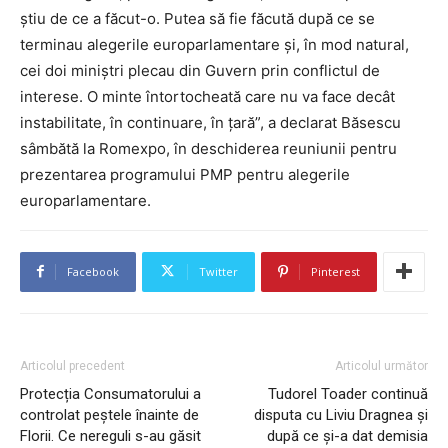
ştiu de ce a făcut-o. Putea să fie făcută după ce se
terminau alegerile europarlamentare şi, în mod natural,
cei doi miniştri plecau din Guvern prin conflictul de
interese. O minte întortocheată care nu va face decât
instabilitate, în continuare, în ţară”, a declarat Băsescu
sâmbătă la Romexpo, în deschiderea reuniunii pentru
prezentarea programului PMP pentru alegerile
europarlamentare.
Facebook
Twitter
Pinterest
Articolul precedent
Articolul următor
Protecția Consumatorului a
Tudorel Toader continuă
controlat peștele înainte de
disputa cu Liviu Dragnea și
Florii. Ce nereguli s-au găsit
după ce și-a dat demisia