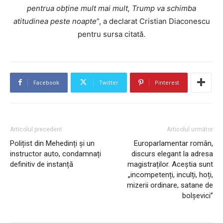
pentrua obține mult mai mult, Trump va schimba
atitudinea peste noapte
”, a declarat Cristian Diaconescu
pentru sursa citată.
Facebook
Twitter
Pinterest
Articolul precedent
Articolul următor
Polițist din Mehedinți și un
Europarlamentar român,
instructor auto, condamnați
discurs elegant la adresa
definitiv de instanță
magistraților. Aceștia sunt
„incompetenți, inculți, hoți,
mizerii ordinare, satane de
bolșevici”