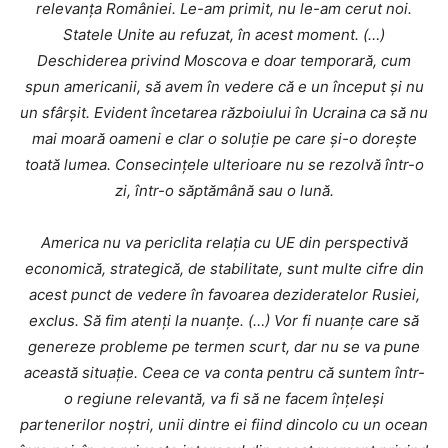
relevanța României. Le-am primit, nu le-am cerut noi.
Statele Unite au refuzat, în acest moment. (…)
Deschiderea privind Moscova e doar temporară, cum
spun americanii, să avem în vedere că e un început și nu
un sfârșit. Evident încetarea războiului în Ucraina ca să nu
mai moară oameni e clar o soluție pe care și-o dorește
toată lumea. Consecințele ulterioare nu se rezolvă într-o
zi, într-o săptămână sau o lună.
America nu va periclita relația cu UE din perspectivă
economică, strategică, de stabilitate, sunt multe cifre din
acest punct de vedere în favoarea dezideratelor Rusiei,
exclus. Să fim atenți la nuanțe. (…) Vor fi nuanțe care să
genereze probleme pe termen scurt, dar nu se va pune
această situație. Ceea ce va conta pentru că suntem într-
o regiune relevantă, va fi să ne facem înțeleși
partenerilor noștri, unii dintre ei fiind dincolo cu un ocean