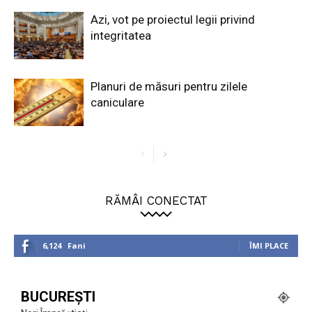
Azi, vot pe proiectul legii privind
integritatea
Planuri de măsuri pentru zilele
caniculare
RĂMÂI CONECTAT
6,124
Fani
ÎMI PLACE
BUCUREȘTI