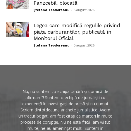
Panzcebil, blocată
Ștefana Teodoreanu
-
5 august 2026
Legea care modifică regulile privind
piața carburanților, publicată în
Monitorul Oficial
Ștefana Teodoreanu
-
5 august 2026
Nu, nu suntem „o echipa tânără și dornică de
afirmare”! Suntem o echipă de jurnaliști cu
experiență în investigații de presă și nu numai.
Scriem dintotdeauna anchete jurnalistice. Avem
un trecut bogat, am fost citați ca martori în multe
procese de corupție. Nu ne este frică, am văzut
multe, ne-au amenințat mulți. Suntem în