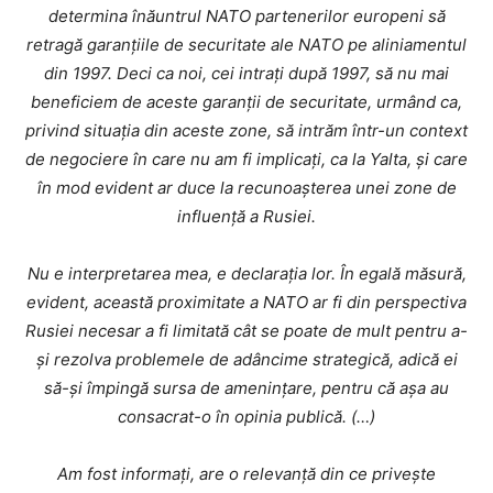
determina înăuntrul NATO partenerilor europeni să
retragă garanțiile de securitate ale NATO pe aliniamentul
din 1997. Deci ca noi, cei intrați după 1997, să nu mai
beneficiem de aceste garanții de securitate, urmând ca,
privind situația din aceste zone, să intrăm într-un context
de negociere în care nu am fi implicați, ca la Yalta, și care
în mod evident ar duce la recunoașterea unei zone de
influență a Rusiei.
Nu e interpretarea mea, e declarația lor. În egală măsură,
evident, această proximitate a NATO ar fi din perspectiva
Rusiei necesar a fi limitată cât se poate de mult pentru a-
și rezolva problemele de adâncime strategică, adică ei
să-și împingă sursa de amenințare, pentru că așa au
consacrat-o în opinia publică. (…)
Am fost informați, are o relevanță din ce privește