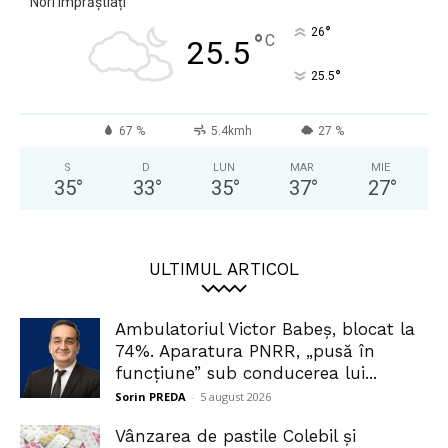
Nori Împrăștiați
°
26
°
C
25.5
°
25.5
67 %
5.4kmh
27 %
S
D
LUN
MAR
MIE
35
°
33
°
35
°
37
°
27
°
ULTIMUL ARTICOL
Ambulatoriul Victor Babeș, blocat la
74%. Aparatura PNRR, „pusă în
funcțiune” sub conducerea lui...
Sorin PREDA
-
5 august 2026
Vânzarea de pastile Colebil și