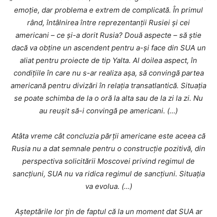
emoție, dar problema e extrem de complicată. În primul
rând, întâlnirea între reprezentanții Rusiei și cei
americani – ce și-a dorit Rusia? Două aspecte – să știe
dacă va obține un ascendent pentru a-și face din SUA un
aliat pentru proiecte de tip Yalta. Al doilea aspect, în
condițiile în care nu s-ar realiza așa, să convingă partea
americană pentru divizări în relația transatlantică. Situația
se poate schimba de la o oră la alta sau de la zi la zi. Nu
au reușit să-i convingă pe americani. (…)
Atâta vreme cât concluzia părții americane este aceea că
Rusia nu a dat semnale pentru o construcție pozitivă, din
perspectiva solicitării Moscovei privind regimul de
sancțiuni, SUA nu va ridica regimul de sancțiuni. Situația
va evolua. (…)
Așteptările lor țin de faptul că la un moment dat SUA ar