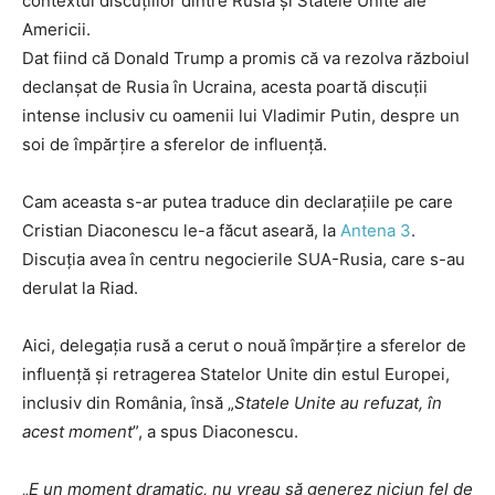
contextul discuțiilor dintre Rusia și Statele Unite ale
Americii.
Dat fiind că Donald Trump a promis că va rezolva războiul
declanșat de Rusia în Ucraina, acesta poartă discuții
intense inclusiv cu oamenii lui Vladimir Putin, despre un
soi de împărțire a sferelor de influență.
Cam aceasta s-ar putea traduce din declarațiile pe care
Cristian Diaconescu le-a făcut aseară, la
Antena 3
.
Discuția avea în centru negocierile SUA-Rusia, care s-au
derulat la Riad.
Aici, delegația rusă a cerut o nouă împărțire a sferelor de
influență și retragerea Statelor Unite din estul Europei,
inclusiv din România, însă „
Statele Unite au refuzat, în
acest moment
”, a spus Diaconescu.
„
E un moment dramatic, nu vreau să generez niciun fel de