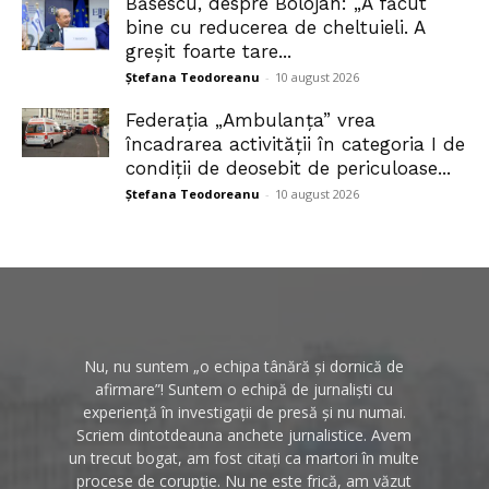
Băsescu, despre Bolojan: „A făcut
bine cu reducerea de cheltuieli. A
greșit foarte tare...
Ștefana Teodoreanu
-
10 august 2026
Federația „Ambulanța” vrea
încadrarea activității în categoria I de
condiții de deosebit de periculoase...
Ștefana Teodoreanu
-
10 august 2026
Nu, nu suntem „o echipa tânără și dornică de
afirmare”! Suntem o echipă de jurnaliști cu
experiență în investigații de presă și nu numai.
Scriem dintotdeauna anchete jurnalistice. Avem
un trecut bogat, am fost citați ca martori în multe
procese de corupție. Nu ne este frică, am văzut