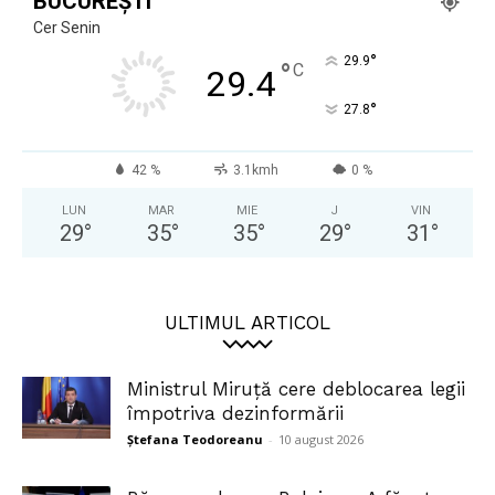
BUCUREȘTI
Cer Senin
°
29.9
°
C
29.4
°
27.8
42 %
3.1kmh
0 %
LUN
MAR
MIE
J
VIN
29
°
35
°
35
°
29
°
31
°
ULTIMUL ARTICOL
Ministrul Miruță cere deblocarea legii
împotriva dezinformării
Ștefana Teodoreanu
-
10 august 2026