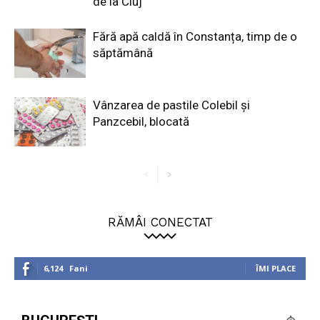
de la Cluj
Fără apă caldă în Constanța, timp de o
săptămână
Vânzarea de pastile Colebil și
Panzcebil, blocată
RĂMÂI CONECTAT
6,124
Fani
ÎMI PLACE