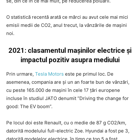
se, din ce în ce mai mult, pe reducerea poluării.
O statistică recentă arată ce mărci au avut cele mai mici
emisii medii de CO2, anul trecut, la vânzările de mașini
noi.
2021: clasamentul mașinilor electrice și
impactul pozitiv asupra mediului
Prin urmare,
Tesla Motors
este pe primul loc. De
asemenea, compania are și un an foarte bun de vânzări,
cu peste 165.000 de mașini în cele 17 țări europene
incluse în studiul JATO denumit ”Driving the change for
good: The EV boom”.
Pe locul doi este Renault, cu o medie de 87 g CO2/km,
datorită modelului full-electric Zoe. Hyundai a fost pe 3,
datorită modelelor electrice, în timp ce top 5 a fost