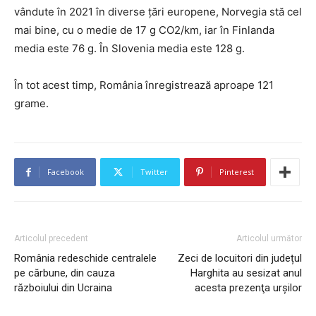
vândute în 2021 în diverse țări europene, Norvegia stă cel
mai bine, cu o medie de 17 g CO2/km, iar în Finlanda
media este 76 g. În Slovenia media este 128 g.
În tot acest timp, România înregistrează aproape 121
grame.
Facebook
Twitter
Pinterest
Articolul precedent
Articolul următor
România redeschide centralele
Zeci de locuitori din județul
pe cărbune, din cauza
Harghita au sesizat anul
războiului din Ucraina
acesta prezenţa urșilor