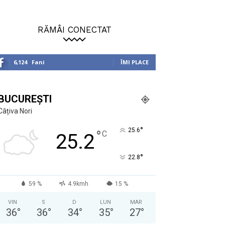
RĂMÂI CONECTAT
6,124
Fani
ÎMI PLACE
BUCUREȘTI
Câțiva Nori
°
25.6
°
C
25.2
°
22.8
59 %
4.9kmh
15 %
VIN
S
D
LUN
MAR
36
°
36
°
34
°
35
°
27
°