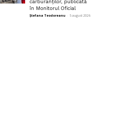
carburanților, publicată
în Monitorul Oficial
Ștefana Teodoreanu
-
5 august 2026