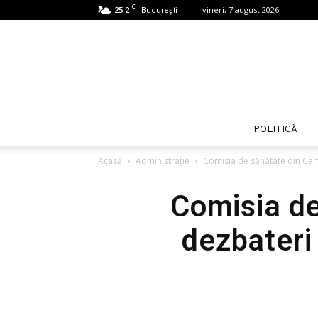
C
25.2
vineri, 7 august 2026
București
POLITICĂ
Acasă
Administrație
Comisia de sănătate din Came
Comisia de
dezbateri 