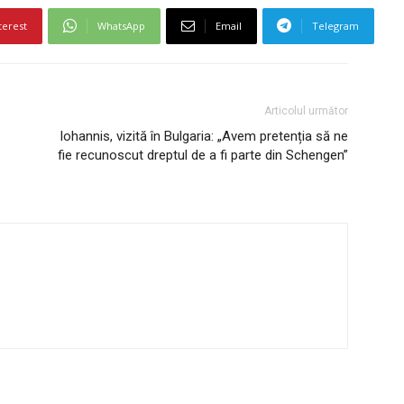
terest
WhatsApp
Email
Telegram
Articolul următor
Iohannis, vizită în Bulgaria: „Avem pretenția să ne
fie recunoscut dreptul de a fi parte din Schengen”