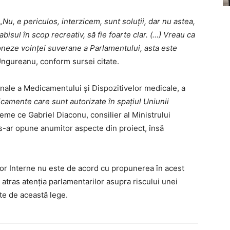
 „Nu, e periculos, interzicem, sunt soluţii, dar nu astea,
isul în scop recreativ, să fie foarte clar. (…) Vreau ca
rdoneze voinţei suverane a Parlamentului, asta este
 Ungureanu, conform sursei citate.
nale a Medicamentului şi Dispozitivelor medicale, a
amente care sunt autorizate în spaţiul Uniunii
vreme ce Gabriel Diaconu, consilier al Ministrului
 s-ar opune anumitor aspecte din proiect, însă
lor Interne nu este de acord cu propunerea în acest
 atras atenţia parlamentarilor asupra riscului unei
ate de această lege.