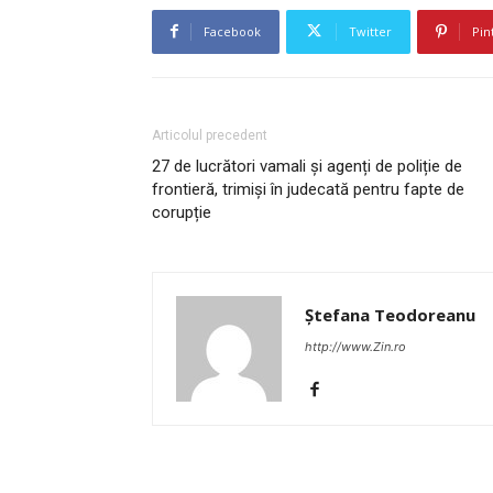
Facebook
Twitter
Pin
Articolul precedent
27 de lucrători vamali și agenți de poliție de
frontieră, trimiși în judecată pentru fapte de
corupție
Ștefana Teodoreanu
http://www.Zin.ro