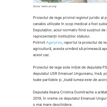
Sursa: news.un.org
Proiectul de lege privind regimul juridic al 
canabis utilizate în scop medical a fost subi
Deputaților, actul normativ fiind susținut de 
reprezentanţii instituţiilor statului.
Potrivit
Agerpres
, raportul la proiectul de 
agricultură, acesta urmând să primească apoi
acest caz.
Proiectul de lege este inițiat de deputata PS
deputatul USR Emanuel Ungureanu, însă, pot
toate partidele și „
toată lumea este de acor
Deputata Ileana Cristina Dumitrache a arătat 
2019, în vreme ce deputatul Emanuel Ungureanu
o mai mare deschidere.