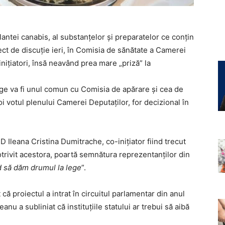
plantei canabis, al substanţelor şi preparatelor ce conţin
ect de discuție ieri, în Comisia de sănătate a Camerei
inițiatori, însă neavând prea mare „priză” la
lege va fi unul comun cu Comisia de apărare şi cea de
 votul plenului Camerei Deputaţilor, for decizional în
D Ileana Cristina Dumitrache, co-inițiator fiind trecut
rivit acestora, poartă semnătura reprezentanților din
d să dăm drumul la lege
”.
că proiectul a intrat în circuitul parlamentar din anul
 a subliniat că instituțiile statului ar trebui să aibă