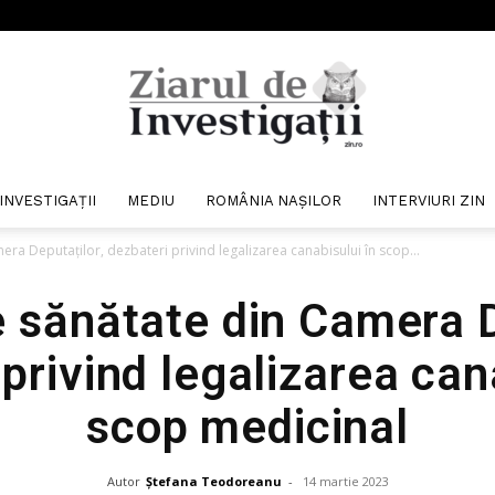
INVESTIGAȚII
MEDIU
ROMÂNIA NAȘILOR
INTERVIURI ZIN
Ziarul
ra Deputaților, dezbateri privind legalizarea canabisului în scop...
 sănătate din Camera D
privind legalizarea can
de
scop medicinal
Autor
Ștefana Teodoreanu
-
14 martie 2023