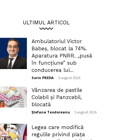
ULTIMUL ARTICOL
Ambulatoriul Victor
Babeș, blocat la 74%.
Aparatura PNRR, „pusă
în funcțiune” sub
conducerea lui...
Sorin PREDA
-
5 august 2026
Vânzarea de pastile
Colebil și Panzcebil,
blocată
Ștefana Teodoreanu
-
5 august 2026
Legea care modifică
regulile privind piața