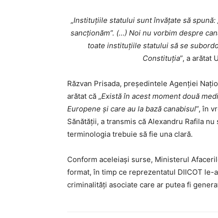
„
Instituţiile statului sunt învăţate să spună:
sancţionăm”. (…) Noi nu vorbim despre canab
toate instituţiile statului să se subo
Constituţia
”, a arătat
Răzvan Prisada, preşedintele Agenţiei Naţio
arătat că „
Există în acest moment două medic
Europene şi care au la bază canabisul
”, în 
Sănătăţii, a transmis că Alexandru Rafila nu
terminologia trebuie să fie una clară.
Conform aceleiași surse, Ministerul Afaceri
format, în timp ce reprezentatul DIICOT le-a
criminalităţi asociate care ar putea fi gener