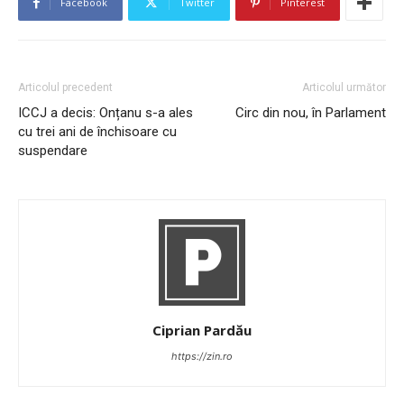
Facebook
Twitter
Pinterest
Articolul precedent
Articolul următor
ICCJ a decis: Onțanu s-a ales
Circ din nou, în Parlament
cu trei ani de închisoare cu
suspendare
Ciprian Pardău
https://zin.ro