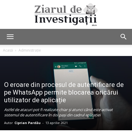
Ziarul
Acasă
Administrație
de
O eroare din procesul de autentificare de
pe WhatsApp permite blocarea oricărui
Investigații
utilizator de aplicație
Astfel de atacuri pot fi realizate chiar și atunci când este activat
sistemul de autentificare în doi pași din cadrul aplicației
Autor
Ciprian Pardău
-
13 aprilie 2021