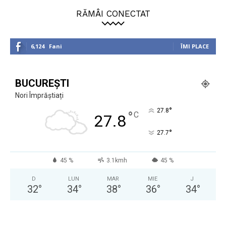
RĂMÂI CONECTAT
6,124
Fani
ÎMI PLACE
BUCUREȘTI
Nori Împrăștiați
°
27.8
°
C
27.8
°
27.7
45 %
3.1kmh
45 %
D
LUN
MAR
MIE
J
32
°
34
°
38
°
36
°
34
°