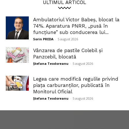
ULTIMUL ARTICOL
Ambulatoriul Victor Babeș, blocat la
74%. Aparatura PNRR, „pusă în
funcțiune” sub conducerea lui...
Sorin PREDA
-
5 august 2026
Vânzarea de pastile Colebil și
Panzcebil, blocată
Ștefana Teodoreanu
-
5 august 2026
Legea care modifică regulile privind
piața carburanților, publicată în
Monitorul Oficial
Ștefana Teodoreanu
-
5 august 2026