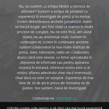
Nu, nu suntem „o echipa tânără și dornică de
afirmare”! Suntem o echipă de jurnaliști cu
experiență în investigații de presă și nu numai.
Scriem dintotdeauna anchete jurnalistice. Avem
un trecut bogat, am fost citați ca martori în multe
procese de corupție. Nu ne este frică, am văzut
multe, ne-au amenințat mulți. Suntem în
continuare vii, scriem în continuare anchete.
Suntem colaboratori la mai multe instituții de
presă, ziare, televiziuni, radio-uri. Colaborăm,
atunci când este nevoie, cu firme specializate în
obținerea de informații sau pentru apărarea
noastră în instanță. Interesul nostru este și al
vostru: aflarea adevărului chiar dacă enervează,
chiar dacă nu este cel așteptat. Experiență de mai
bine de 20 de ani în presa din Romania ne dă
putere. Noi suntem Ziarul de Investigații!
Contactați-ne:
office@zin.ro
Utilizăm cookie-urile pentru a vă oferi cea mai bună experiență