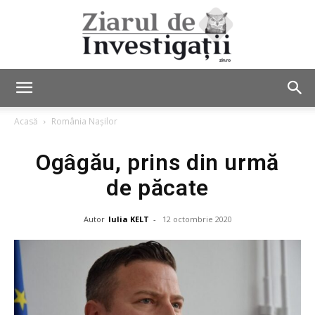
Ziarul
Acasă
România Nașilor
Ogâgău, prins din urmă
de
de păcate
Autor
Iulia KELT
-
12 octombrie 2020
Investigații