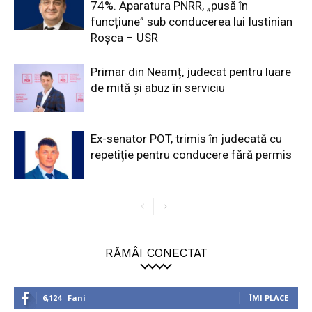
74%. Aparatura PNRR, „pusă în
funcțiune” sub conducerea lui Iustinian
Roșca – USR
Primar din Neamț, judecat pentru luare
de mită și abuz în serviciu
Ex-senator POT, trimis în judecată cu
repetiție pentru conducere fără permis
RĂMÂI CONECTAT
6,124
Fani
ÎMI PLACE