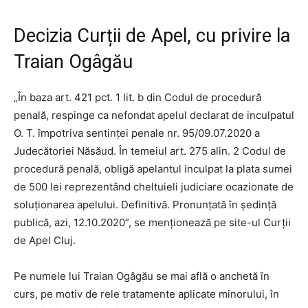
Decizia Curții de Apel, cu privire la
Traian Ogâgău
„În baza art. 421 pct. 1 lit. b din Codul de procedură
penală, respinge ca nefondat apelul declarat de inculpatul
O. T. împotriva sentinţei penale nr. 95/09.07.2020 a
Judecătoriei Năsăud. În temeiul art. 275 alin. 2 Codul de
procedură penală, obligă apelantul inculpat la plata sumei
de 500 lei reprezentând cheltuieli judiciare ocazionate de
soluţionarea apelului. Definitivă. Pronunţată în şedinţă
publică, azi, 12.10.2020”, se menţionează pe site-ul Curţii
de Apel Cluj.
Pe numele lui Traian Ogâgău se mai află o anchetă în
curs, pe motiv de rele tratamente aplicate minorului, în