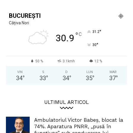
BUCUREȘTI
Câțiva Nori
°
31.2
°
C
30.9
°
30
50 %
3.1kmh
12 %
VIN
S
D
LUN
MAR
34
°
33
°
34
°
35
°
37
°
ULTIMUL ARTICOL
Ambulatoriul Victor Babeș, blocat la
74%. Aparatura PNRR, „pusă în
funcțiune” sub conducerea lui...