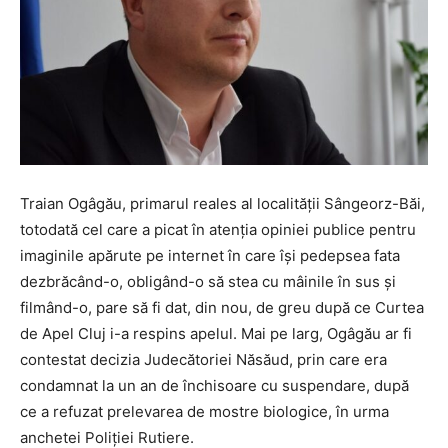
Traian Ogâgău, primarul reales al localității Sângeorz-Băi,
totodată cel care a picat în atenția opiniei publice pentru
imaginile apărute pe internet în care își pedepsea fata
dezbrăcând-o, obligând-o să stea cu mâinile în sus și
filmând-o, pare să fi dat, din nou, de greu după ce Curtea
de Apel Cluj i-a respins apelul. Mai pe larg, Ogâgău ar fi
contestat decizia Judecătoriei Năsăud, prin care era
condamnat la un an de închisoare cu suspendare, după
ce a refuzat prelevarea de mostre biologice, în urma
anchetei Poliției Rutiere.