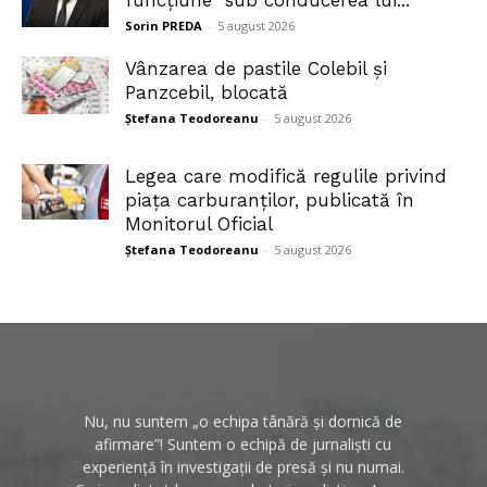
Sorin PREDA
-
5 august 2026
Vânzarea de pastile Colebil și
Panzcebil, blocată
Ștefana Teodoreanu
-
5 august 2026
Legea care modifică regulile privind
piața carburanților, publicată în
Monitorul Oficial
Ștefana Teodoreanu
-
5 august 2026
Nu, nu suntem „o echipa tânără și dornică de
afirmare”! Suntem o echipă de jurnaliști cu
experiență în investigații de presă și nu numai.