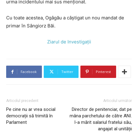
urma incidentului mai sus menționat.
Cu toate acestea, Ogâgău a câștigat un nou mandat de
primar în Sângiorz Băi.
Ziarul de Investigații
Facebook
Twitter
Pinterest
Articolul precedent
Articolul următor
Pe cine nu ar vrea social
Director de penitenciar, dat pe
democrații să trimită în
mâna parchetului de către ANI.
Parlament
I-a mărit salariul fratelui său,
angajat al unității