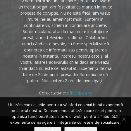
Scriem dintotdeauna anchete jurnalistice. Avem
un trecut bogat, am fost citați ca martori în multe
procese de corupție. Nu ne este frică, am văzut
multe, ne-au amenințat mulți. Suntem în
continuare vii, scriem în continuare anchete.
Suntem colaboratori la mai multe instituții de
presă, ziare, televiziuni, radio-uri. Colaborăm,
atunci când este nevoie, cu firme specializate în
obținerea de informații sau pentru apărarea
noastră în instanță. Interesul nostru este și al
vostru: aflarea adevărului chiar dacă enervează,
chiar dacă nu este cel așteptat. Experiență de mai
bine de 20 de ani în presa din Romania ne dă
putere. Noi suntem Ziarul de Investigații!
Contactați-ne:
office@zin.ro
Utilizăm cookie-urile pentru a vă oferi cea mai bună experiență
pe site-ul nostru. De asemenea, utilizăm cookie-uri pentru a
optimiza funcţionalitatea site-ului web, pentru a îmbunătăţi
experienţa de navigare si integrarile cu reţele de socializare.
Despre noi
Politica cookies
Contact
DA, ACCEPT
Politica cookies