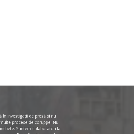
în investigații de presă și nu
n multe procese de corupție. Nu
 anchete. Suntem colaboratori la