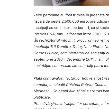
Zece persoane au fost trimise în judecată de
fiscală de peste 2.500.000 euro, prejudiciu c
inculpați au sechestre pe bunuri, ca și soci
Potrivit DNA, tunul a fost dat între 2010 – 201
„
În rechizitoriul întocmit, procurorii au reți
Inculpații Trif Dumitru, Duluș Nelu Florin, 
Cordoș Lucian, administratori de societăți co
septembrie 2010 – decembrie 2011, mai multe 
societățile comerciale ale celorlalți patru in
Plata contravalorii facturilor fictive a fost r
sumelor, inculpații Chichea Gabriel Cosmin,
Marinescu Chineață Alin Mihai au retras banii
plătitoare.
Prin săvârșirea infracțiunilor cercetate, a f