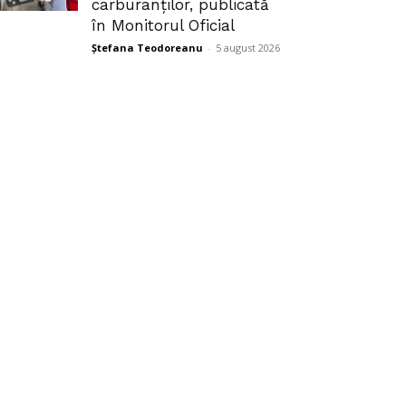
carburanților, publicată
în Monitorul Oficial
Ștefana Teodoreanu
-
5 august 2026