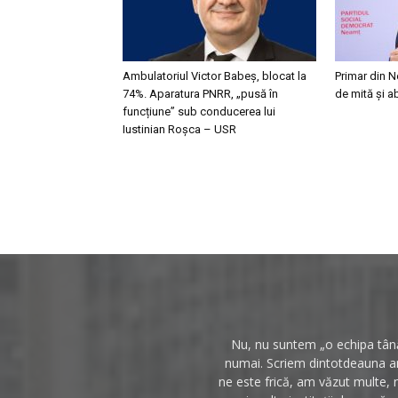
Ambulatoriul Victor Babeș, blocat la
Primar din N
74%. Aparatura PNRR, „pusă în
de mită și a
funcțiune” sub conducerea lui
Iustinian Roșca – USR
Nu, nu suntem „o echipa tânăr
numai. Scriem dintotdeauna anc
ne este frică, am văzut multe, 