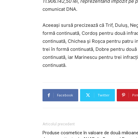
11.906.142,50 lei, reprezentând impozit pe pr
comunicat DNA.
Aceeași sursă precizează că Trif, Duluș, Neg
formă continuată, Cordoș pentru două infracț
continuată, Chichea și Roșca pentru patru inf
trei în formă continuată, Dobre pentru două i
continuată, iar Marinescu pentru trei infracț
continuată.
Facebook
Twitter
Pin
Articolul precedent
Produse cosmetice în valoare de două milioan