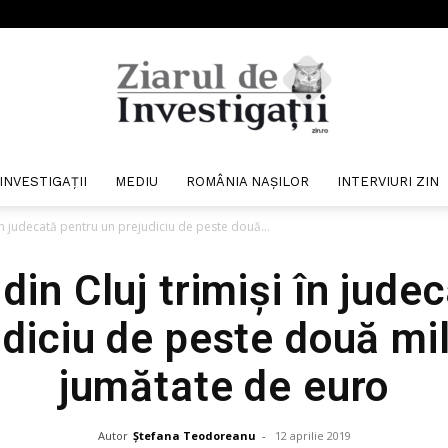
INVESTIGAȚII
MEDIU
ROMÂNIA NAȘILOR
INTERVIURI ZIN
Ziarul
i în judecată pentru un prejudiciu de peste două...
 din Cluj trimiși în jude
udiciu de peste două mil
de
jumătate de euro
Autor
Ștefana Teodoreanu
-
12 aprilie 2019