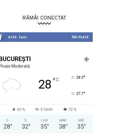
RĂMÂI CONECTAT
6,124
Fani
ÎMI PLACE
BUCUREȘTI
Ploaie Moderată
°
28.3
°
C
28
°
27.7
60 %
3.1kmh
73 %
S
D
LUN
MAR
MIE
28
°
32
°
35
°
38
°
35
°