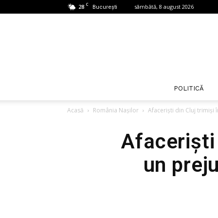
C
28
sâmbătă, 8 august 2026
București
POLITICĂ
Acasă
România Nașilor
Afaceriști din Cluj trimiș
Afaceriști
un prej