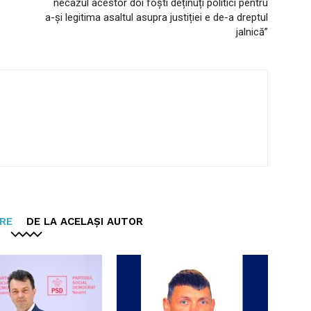
necazul acestor doi foști deținuți politici pentru
a-și legitima asaltul asupra justiției e de-a dreptul
jalnică”
ARE
DE LA ACELAȘI AUTOR