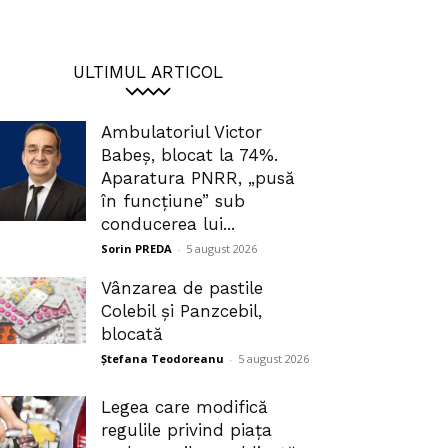
ULTIMUL ARTICOL
Ambulatoriul Victor
Babeș, blocat la 74%.
Aparatura PNRR, „pusă
în funcțiune” sub
conducerea lui...
Sorin PREDA
-
5 august 2026
Vânzarea de pastile
Colebil și Panzcebil,
blocată
Ștefana Teodoreanu
-
5 august 2026
Legea care modifică
regulile privind piața