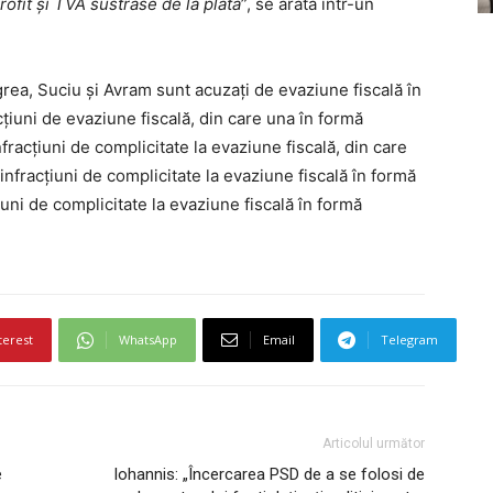
ofit și TVA sustrase de la plată
”, se arată într-un
rea, Suciu și Avram sunt acuzați de evaziune fiscală în
iuni de evaziune fiscală, din care una în formă
racțiuni de complicitate la evaziune fiscală, din care
nfracțiuni de complicitate la evaziune fiscală în formă
iuni de complicitate la evaziune fiscală în formă
terest
WhatsApp
Email
Telegram
Articolul următor
e
Iohannis: „Încercarea PSD de a se folosi de