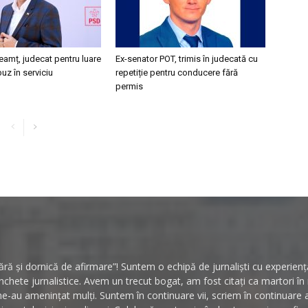
eamț, judecat pentru luare
Ex-senator POT, trimis în judecată cu
buz în serviciu
repetiție pentru conducere fără
permis
ă și dornică de afirmare”! Suntem o echipă de jurnaliști cu experiență 
hete jurnalistice. Avem un trecut bogat, am fost citați ca martori î
ne-au amenințat mulți. Suntem în continuare vii, scriem în continuare