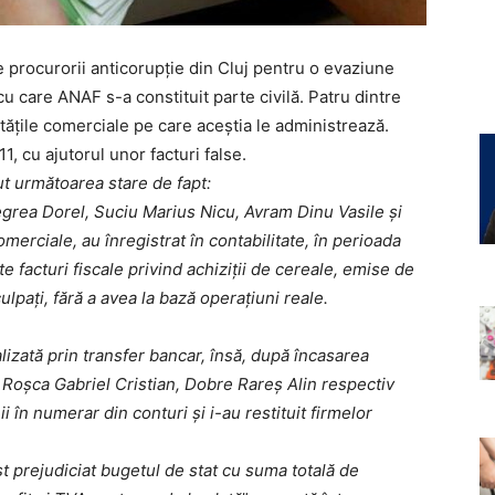
 procurorii anticorupție din Cluj pentru o evaziune
u care ANAF s-a constituit parte civilă. Patru dintre
etățile comerciale pe care aceștia le administrează.
1, cu ajutorul unor facturi false.
nut următoarea stare de fapt:
Negrea Dorel, Suciu Marius Nicu, Avram Dinu Vasile și
merciale, au înregistrat în contabilitate, în perioada
facturi fiscale privind achiziții de cereale, emise de
culpați, fără a avea la bază operațiuni reale.
ealizată prin transfer bancar, însă, după încasarea
 Roșca Gabriel Cristian, Dobre Rareș Alin respectiv
 în numerar din conturi și i-au restituit firmelor
ost prejudiciat bugetul de stat cu suma totală de