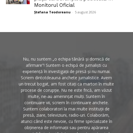
Monitorul Oficial
Ștefana Teodoreanu
-
5 august 2026
Nu, nu suntem „o echipa tânără și dornică de
afirmare”! Suntem o echipă de jurnaliști cu
experiență în investigații de presă și nu numai.
Scriem dintotdeauna anchete jurnalistice. Avem
un trecut bogat, am fost citați ca martori în multe
procese de corupție. Nu ne este frică, am văzut
multe, ne-au amenințat mulți. Suntem în
continuare vii, scriem în continuare anchete.
Suntem colaboratori la mai multe instituții de
presă, ziare, televiziuni, radio-uri. Colaborăm,
atunci când este nevoie, cu firme specializate în
obținerea de informații sau pentru apărarea