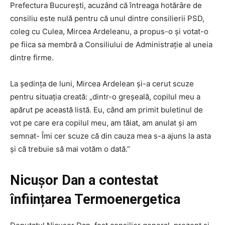
Prefectura București, acuzând că întreaga hotărâre de
consiliu este nulă pentru că unul dintre consilierii PSD,
coleg cu Culea, Mircea Ardeleanu, a propus-o și votat-o
pe fiica sa membră a Consiliului de Administrație al uneia
dintre firme.
La şedinţa de luni, Mircea Ardelean şi-a cerut scuze
pentru situaţia creată: „dintr-o greşeală, copilul meu a
apărut pe această listă. Eu, când am primit buletinul de
vot pe care era copilul meu, am tăiat, am anulat şi am
semnat- Îmi cer scuze că din cauza mea s-a ajuns la asta
şi că trebuie să mai votăm o dată.”
Nicușor Dan a contestat
înființarea Termoenergetica