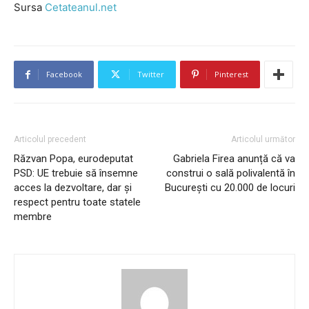
Sursa
Cetateanul.net
Facebook
Twitter
Pinterest
Articolul precedent
Articolul următor
Răzvan Popa, eurodeputat
Gabriela Firea anunță că va
PSD: UE trebuie să însemne
construi o sală polivalentă în
acces la dezvoltare, dar și
București cu 20.000 de locuri
respect pentru toate statele
membre