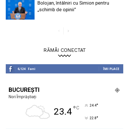
Bolojan, întâlniri cu Simion pentru
„schimb de opinii”
RĂMÂI CONECTAT
6,124
Fani
ÎMI PLACE
BUCUREȘTI
Nori Împrăștiați
°
24.4
°
C
23.4
°
22.8