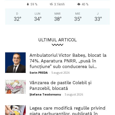
59 %
3.1kmh
40 %
D
LUN
MAR
MIE
J
32
°
34
°
38
°
35
°
33
°
ULTIMUL ARTICOL
Ambulatoriul Victor Babeș, blocat la
74%. Aparatura PNRR, „pusă în
funcțiune” sub conducerea lui...
Sorin PREDA
-
5 august 2026
Vânzarea de pastile Colebil și
Panzcebil, blocată
Ștefana Teodoreanu
-
5 august 2026
Legea care modifică regulile privind
piața carburanților, publicată în