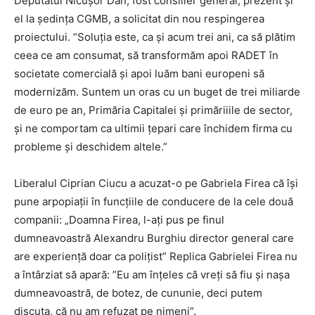
Deputatul Nicuşor Dan, fost consilier general, prezent şi
el la şedinţa CGMB, a solicitat din nou respingerea
proiectului. ”Soluţia este, ca şi acum trei ani, ca să plătim
ceea ce am consumat, să transformăm apoi RADET în
societate comercială şi apoi luăm bani europeni să
modernizăm. Suntem un oras cu un buget de trei miliarde
de euro pe an, Primăria Capitalei şi primăriiile de sector,
şi ne comportam ca ultimii țepari care închidem firma cu
probleme şi deschidem altele.”
Liberalul Ciprian Ciucu a acuzat-o pe Gabriela Firea că îşi
pune arpopiaţii în funcţiile de conducere de la cele două
companii: „Doamna Firea, l-aţi pus pe finul
dumneavoastră Alexandru Burghiu director general care
are experienţă doar ca poliţist” Replica Gabrielei Firea nu
a întârziat să apară: ”Eu am înţeles că vreţi să fiu şi naşa
dumneavoastră, de botez, de cununie, deci putem
discuta, că nu am refuzat pe nimeni”.