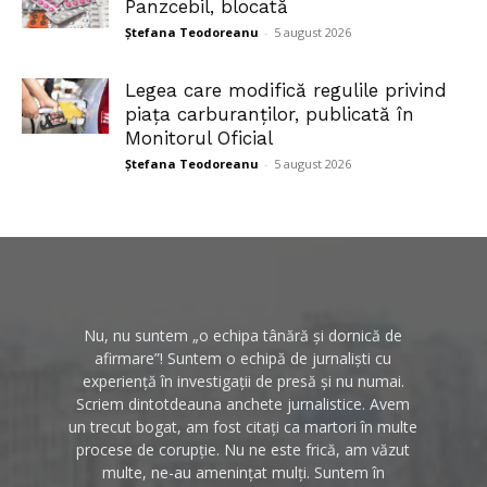
Panzcebil, blocată
Ștefana Teodoreanu
-
5 august 2026
Legea care modifică regulile privind
piața carburanților, publicată în
Monitorul Oficial
Ștefana Teodoreanu
-
5 august 2026
Nu, nu suntem „o echipa tânără și dornică de
afirmare”! Suntem o echipă de jurnaliști cu
experiență în investigații de presă și nu numai.
Scriem dintotdeauna anchete jurnalistice. Avem
un trecut bogat, am fost citați ca martori în multe
procese de corupție. Nu ne este frică, am văzut
multe, ne-au amenințat mulți. Suntem în