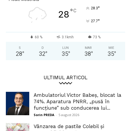
°
28.3
°
C
28
°
27.7
60 %
3.1kmh
73 %
S
D
LUN
MAR
MIE
28
°
32
°
35
°
38
°
35
°
ULTIMUL ARTICOL
Ambulatoriul Victor Babeș, blocat la
74%. Aparatura PNRR, „pusă în
funcțiune” sub conducerea lui...
Sorin PREDA
-
5 august 2026
Vânzarea de pastile Colebil și