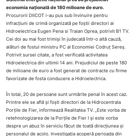
economia naţională de 180 milioane de euro.
Procurorii DIICOT i-au pus sub învinuire pentru
infracţiuni de crimă organizată pe foştii directori ai
Hidroelectrica Eugen Pena si Traian Oprea, potrivit B1 TV.
Cei doi au mai fost trimişi în judecată într-o altă cauză,
alături de fostul ministru PC al Economiei Codruţ Sereş.
Potrivit sursei citate, a fost verificată activitatea
Hidroelectrica din ultimii 14 ani. Prejudiciul de peste 180
de milioane de euro a fost generat de contracte cu firme
favorizate de fosta conducere a Hidroelectrica.
În total, 20 de persoane sunt urmărite penal în acest caz.
Printre ele se află şi foşti directori de la Hidrocentrala
Porţile de Fier, informează Realitatea TV. „Este vorba de
retehnologizarea de la Porţile de Fier I şi este vorba
despre un abuz în serviciu făcut de toată direcţiunea şi
personalul de acolo. Investigaţia acoperă perioada din