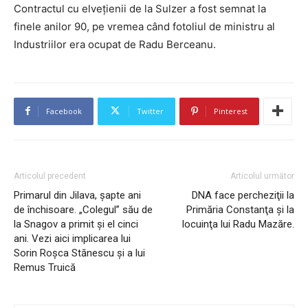
Contractul cu elveţienii de la Sulzer a fost semnat la
finele anilor 90, pe vremea când fotoliul de ministru al
Industriilor era ocupat de Radu Berceanu.
Facebook
Twitter
Pinterest
Articolul precedent
Articolul următor
Primarul din Jilava, şapte ani
DNA face percheziţii la
de închisoare. „Colegul” său de
Primăria Constanţa şi la
la Snagov a primit şi el cinci
locuinţa lui Radu Mazăre.
ani. Vezi aici implicarea lui
Sorin Roşca Stănescu şi a lui
Remus Truică