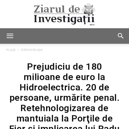
Ziarul
Acasă
Administrație
Prejudiciu de 180
de
milioane de euro la
Hidroelectrica. 20 de
Investigații
persoane, urmărite penal.
Retehnologizarea de
mantuiala la Porţile de
Fier şi implicarea lui Radu