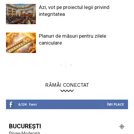
Azi, vot pe proiectul legii privind
integritatea
Planuri de măsuri pentru zilele
caniculare
RĂMÂI CONECTAT
6,124
Fani
ÎMI PLACE
BUCUREȘTI
Ploaie Moderată