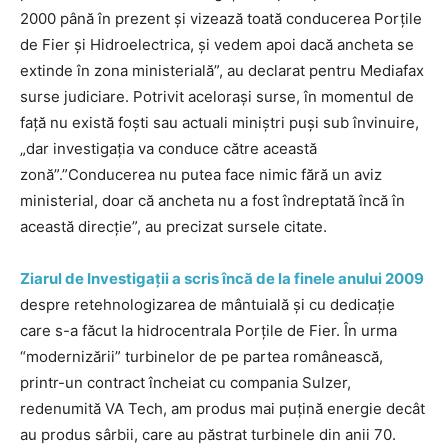
2000 până în prezent şi vizează toată conducerea Porţile
de Fier şi Hidroelectrica, şi vedem apoi dacă ancheta se
extinde în zona ministerială”, au declarat pentru Mediafax
surse judiciare. Potrivit aceloraşi surse, în momentul de
faţă nu există foşti sau actuali miniştri puşi sub învinuire,
„dar investigaţia va conduce către această
zonă”.”Conducerea nu putea face nimic fără un aviz
ministerial, doar că ancheta nu a fost îndreptată încă în
această direcţie”, au precizat sursele citate.
Ziarul de Investigaţii a scris încă de la finele anului 2009
despre retehnologizarea de mântuială şi cu dedicaţie
care s-a făcut la hidrocentrala Porţile de Fier. În urma
“modernizării” turbinelor de pe partea românească,
printr-un contract încheiat cu compania Sulzer,
redenumită VA Tech, am produs mai puţină energie decât
au produs sârbii, care au păstrat turbinele din anii 70.