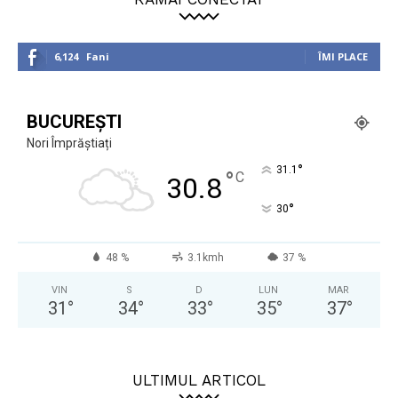
6,124
Fani
ÎMI PLACE
BUCUREȘTI
Nori Împrăștiați
°
31.1
°
C
30.8
°
30
48 %
3.1kmh
37 %
VIN
S
D
LUN
MAR
31
°
34
°
33
°
35
°
37
°
ULTIMUL ARTICOL