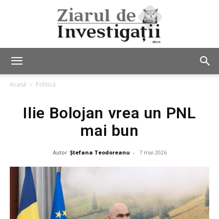
Ziarul
Acasă
Politică
Ilie Bolojan vrea un PNL
de
mai bun
Autor
Ștefana Teodoreanu
-
7 mai 2026
Investigații