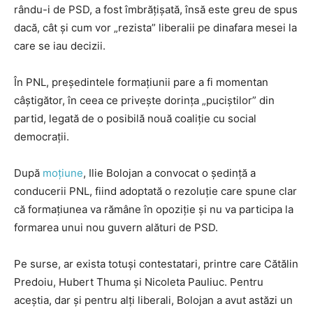
rându-i de PSD, a fost îmbrățișată, însă este greu de spus
dacă, cât și cum vor „rezista” liberalii pe dinafara mesei la
care se iau decizii.
În PNL, președintele formațiunii pare a fi momentan
câștigător, în ceea ce privește dorința „puciștilor” din
partid, legată de o posibilă nouă coaliție cu social
democrații.
După
moțiune
, Ilie Bolojan a convocat o ședință a
conducerii PNL, fiind adoptată o rezoluție care spune clar
că formațiunea va rămâne în opoziție și nu va participa la
formarea unui nou guvern alături de PSD.
Pe surse, ar exista totuși contestatari, printre care Cătălin
Predoiu, Hubert Thuma și Nicoleta Pauliuc. Pentru
aceștia, dar și pentru alți liberali, Bolojan a avut astăzi un