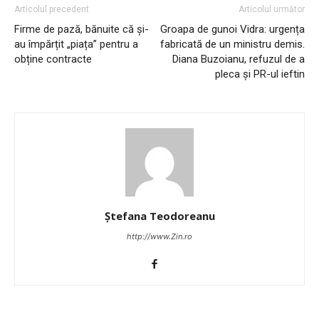
Articolul precedent
Articolul următor
Firme de pază, bănuite că și-
Groapa de gunoi Vidra: urgența
au împărțit „piața” pentru a
fabricată de un ministru demis.
obține contracte
Diana Buzoianu, refuzul de a
pleca și PR-ul ieftin
Ștefana Teodoreanu
http://www.Zin.ro