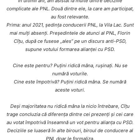
În ultimii ani, am asistat la multe dintre deciziile
complicate ale PNL. Două dintre ele, la care am participat,
au fost relevante.
Prima: anul 2021, ședința conducerii PNL, la Vila Lac. Sunt
mai mulți absenți. Președintele de atunci al PNL, Florin
Cîțu, după ce fusese „ales” pe un discurs anti-PSD,
supune votului formarea alianței cu PSD.
Cine este pentru? Puțini ridică mâna, rușinați. Nu se
numără voturile.
Cine este împotrivă? Puțini ridică mâna. Se numără
aceste voturi.
Deși majoritatea nu ridică mâna la nicio întrebare, Cîțu
trage concluzia că diferența dintre cei prezenți și cei care
au votat împotrivă înseamnă un vot pentru alianța cu PSD.
Deciziile se luaseră în alte birouri, biroul de conducere al
PNL doar le formaliza.