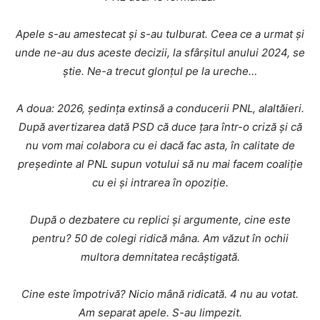
Apele s-au amestecat și s-au tulburat. Ceea ce a urmat și
unde ne-au dus aceste decizii, la sfârșitul anului 2024, se
știe. Ne-a trecut glonțul pe la ureche…
A doua: 2026, ședința extinsă a conducerii PNL, alaltăieri.
După avertizarea dată PSD că duce țara într-o criză și că
nu vom mai colabora cu ei dacă fac asta, în calitate de
președinte al PNL supun votului să nu mai facem coaliție
cu ei și intrarea în opoziție.
După o dezbatere cu replici și argumente, cine este
pentru? 50 de colegi ridică mâna. Am văzut în ochii
multora demnitatea recâștigată.
Cine este împotrivă? Nicio mână ridicată. 4 nu au votat.
Am separat apele. S-au limpezit.