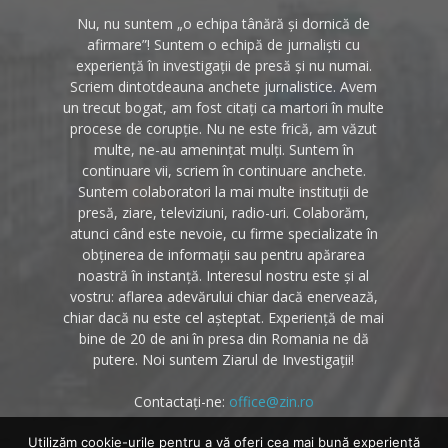
Nu, nu suntem „o echipa tânără și dornică de
afirmare”! Suntem o echipă de jurnaliști cu
experiență în investigații de presă și nu numai.
Scriem dintotdeauna anchete jurnalistice. Avem
un trecut bogat, am fost citați ca martori în multe
procese de corupție. Nu ne este frică, am văzut
multe, ne-au amenințat mulți. Suntem în
continuare vii, scriem în continuare anchete.
Suntem colaboratori la mai multe instituții de
presă, ziare, televiziuni, radio-uri. Colaborăm,
atunci când este nevoie, cu firme specializate în
obținerea de informații sau pentru apărarea
noastră în instanță. Interesul nostru este și al
vostru: aflarea adevărului chiar dacă enervează,
chiar dacă nu este cel așteptat. Experiență de mai
bine de 20 de ani în presa din Romania ne dă
putere. Noi suntem Ziarul de Investigații!
Contactați-ne:
office@zin.ro
Utilizăm cookie-urile pentru a vă oferi cea mai bună experiență