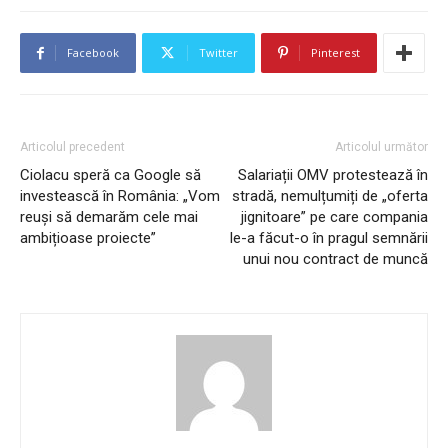
Facebook
Twitter
Pinterest
Articolul precedent
Articolul următor
Ciolacu speră ca Google să
Salariații OMV protestează în
investească în România: „Vom
stradă, nemulțumiți de „oferta
reuși să demarăm cele mai
jignitoare” pe care compania
ambițioase proiecte”
le-a făcut-o în pragul semnării
unui nou contract de muncă