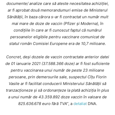
documente/ analize care să ateste necesitatea achiziției,
ar fi aprobat două memorandumuri emise de Ministerul
Sănătății, în baza cărora s-ar fi contractat un număr mult
mai mare de doze de vaccin (Pfizer și Moderna), în
condițiile în care ar fi cunoscut faptul că numărul
persoanelor eligibile pentru vaccinare comunicat de
statul român Comisiei Europene era de 10,7 milioane.
Concret, deși dozele de vaccin contractate anterior datei
de 01 ianuarie 2021 (37.588.366 doze) ar fi fost suficiente
pentru vaccinarea unui număr de peste 23 milioane
persoane, prin demersurile sale, suspectul Cîțu Florin
Vasile ar fi facilitat conducerii Ministerului Sănătății să
tranzacționeze și să ordonanțeze la plată achiziția în plus
a unui număr de 43.359.892 doze vaccin în valoare de
825.636.678 euro fără TVA
”, a
detaliat
DNA.