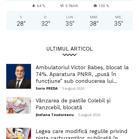
64 %
0.9kmh
100 %
S
D
LUN
MAR
MIE
28
°
32
°
35
°
38
°
35
°
ULTIMUL ARTICOL
Ambulatoriul Victor Babeș, blocat la
74%. Aparatura PNRR, „pusă în
funcțiune” sub conducerea lui...
Sorin PREDA
-
5 august 2026
Vânzarea de pastile Colebil și
Panzcebil, blocată
Ștefana Teodoreanu
-
5 august 2026
Legea care modifică regulile privind
piața carburanților, publicată în