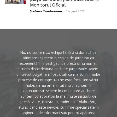
Monitorul Oficial
Ștefana Teodoreanu
-
5 august 2026
Nu, nu suntem „o echipa tânără și dornică de
afirmare”! Suntem o echipă de jurnaliști cu
experiență în investigații de presă și nu numai.
Scriem dintotdeauna anchete jurnalistice. Avem
un trecut bogat, am fost citați ca martori în multe
procese de corupție. Nu ne este frică, am văzut
multe, ne-au amenințat mulți. Suntem în
continuare vii, scriem în continuare anchete.
Suntem colaboratori la mai multe instituții de
presă, ziare, televiziuni, radio-uri. Colaborăm,
atunci când este nevoie, cu firme specializate în
obținerea de informații sau pentru apărarea