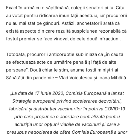
Exact în urmă cu o săptămână, colegii senatori ai lui Cîțu
au votat pentru ridicarea imunității acestuia, iar procurorii
nu au mai stat pe gânduri. Astăzi, anchetatorii arată că
există aspecte din care rezultă suspiciunea rezonabilă că
fostul premier se face vinovat de cele două infracțiuni.
Totodată, procurorii anticorupție subliniază că „în cauză
se efectuează acte de urmărire penală și față de alte
persoane”. Două chiar le știm, anume foștii miniștri ai
Sănătății din pandemie – Vlad Voiculescu și Ioana Mihăilă.
„
La data de 17 iunie 2020, Comisia Europeană a lansat
Strategia europeană privind accelerarea dezvoltării,
fabricării și distribuției vaccinurilor împotriva COVID-19
prin care propunea o abordare centralizată pentru
achiziția unor opțiuni viabile de vaccinuri și care a
presupus negocierea de către Comisia Europeană a unor