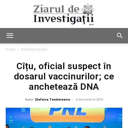
Ziarul
Acasă
România Nașilor
Cîțu, oficial suspect în
de
dosarul vaccinurilor; ce
anchetează DNA
Investigații
Autor
Ștefana Teodoreanu
-
6 decembrie 2023