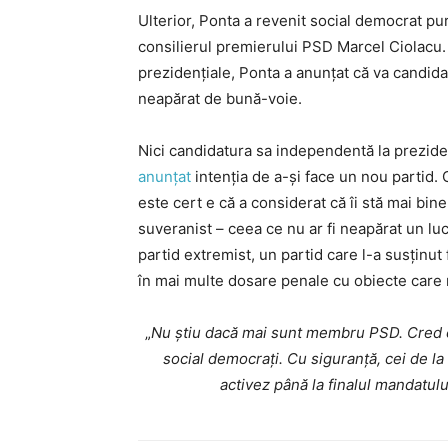
Ulterior, Ponta a revenit social democrat p
consilierul premierului PSD Marcel Ciolacu
prezidențiale, Ponta a anunțat că va candida
neapărat de bună-voie.
Nici candidatura sa independentă la preziden
anunțat
intenția de a-și face un nou partid.
este cert e că a considerat că îi stă mai bine
suveranist – ceea ce nu ar fi neapărat un l
partid extremist, un partid care l-a susținut 
în mai multe dosare penale cu obiecte care 
„
Nu știu dacă mai sunt membru PSD. Cred că
social democrați. Cu siguranță, cei de l
activez până la finalul mandatulu