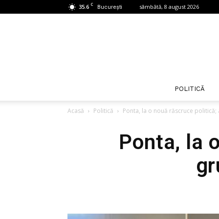
C
35.6
sâmbătă, 8 august 2026
București
POLITICĂ
Acasă
Politică
Ponta, la o nouă răscruce politică; a
Ponta, la o
gr