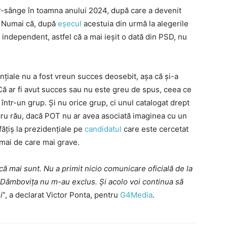
ur-sânge în toamna anului 2024, după care a devenit
. Numai că, după
eșecul
acestuia din urmă la alegerile
 independent, astfel că a mai ieșit o dată din PSD, nu
țiale nu a fost vreun succes deosebit, așa că și-a
 Că ar fi avut succes sau nu este greu de spus, ceea ce
 într-un grup. Și nu orice grup, ci unul catalogat drept
ucru rău, dacă POT nu ar avea asociată imaginea cu un
fățiș la prezidențiale pe
candidatul
care este cercetat
mai de care mai grave.
 mai sunt. Nu a primit nicio comunicare oficială de la
a Dâmbovița nu m-au exclus. Și acolo voi continua să
i
”, a declarat Victor Ponta, pentru
G4Media
.