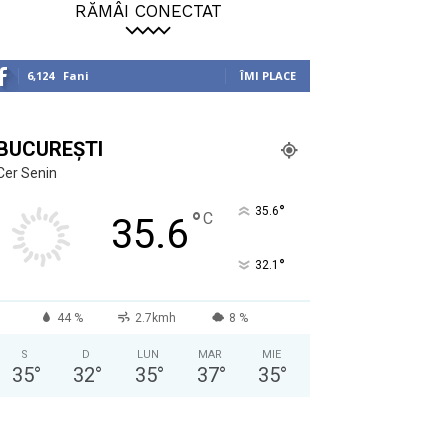
RĂMÂI CONECTAT
6,124
Fani
ÎMI PLACE
BUCUREȘTI
Cer Senin
°
35.6
°
C
35.6
°
32.1
44 %
2.7kmh
8 %
S
D
LUN
MAR
MIE
35
°
32
°
35
°
37
°
35
°