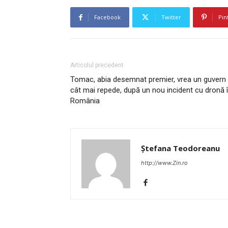
Facebook
Twitter
Pin
Articolul precedent
Tomac, abia desemnat premier, vrea un guvern
cât mai repede, după un nou incident cu dronă 
România
Ștefana Teodoreanu
http://www.Zin.ro