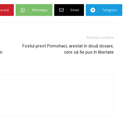
terest
WhatsApp
Email
Telegram
Articolul următor
Fostul preot Pomohaci, arestat în două dosare,
în
cere să fie pus în libertate