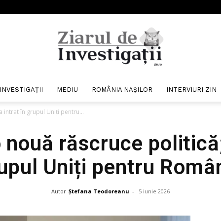
INVESTIGAȚII
MEDIU
ROMÂNIA NAȘILOR
INTERVIURI ZIN
Ziarul
 intrat în grupul Uniți pentru...
 nouă răscruce politică;
upul Uniți pentru Româ
de
Autor
Ștefana Teodoreanu
-
5 iunie 2026