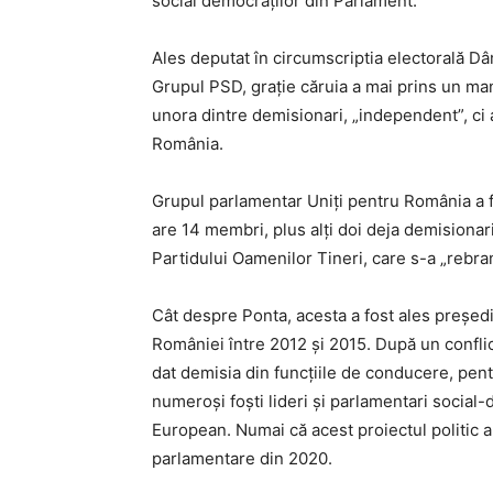
social democraților din Parlament.
Ales deputat în circumscriptia electorală Dâ
Grupul PSD, grație căruia a mai prins un man
unora dintre demisionari, „independent”, ci a 
România.
Grupul parlamentar Uniţi pentru România a 
are 14 membri, plus alți doi deja demisionari
Partidului Oamenilor Tineri, care s-a „rebran
Cât despre Ponta, acesta a fost ales președi
României între 2012 și 2015. După un conflic
dat demisia din funcțiile de conducere, pen
numeroși foști lideri și parlamentari social-
European. Numai că acest proiectul politic a 
parlamentare din 2020.