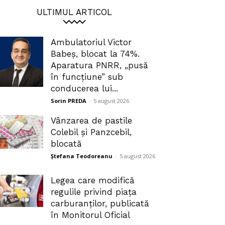
ULTIMUL ARTICOL
Ambulatoriul Victor
Babeș, blocat la 74%.
Aparatura PNRR, „pusă
în funcțiune” sub
conducerea lui...
Sorin PREDA
-
5 august 2026
Vânzarea de pastile
Colebil și Panzcebil,
blocată
Ștefana Teodoreanu
-
5 august 2026
Legea care modifică
regulile privind piața
carburanților, publicată
în Monitorul Oficial