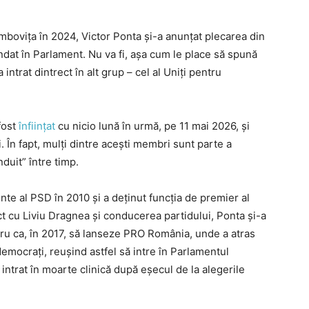
mbovița în 2024, Victor Ponta și-a anunțat plecarea din
dat în Parlament. Nu va fi, așa cum le place să spună
intrat dintrect în alt grup – cel al Uniți pentru
fost
înființat
cu nicio lună în urmă, pe 11 mai 2026, și
. În fapt, mulți dintre acești membri sunt parte a
duit” între timp.
nte al PSD în 2010 și a deținut funcția de premier al
t cu Liviu Dragnea și conducerea partidului, Ponta și-a
tru ca, în 2017, să lanseze PRO România, unde a atras
democrați, reușind astfel să intre în Parlamentul
intrat în moarte clinică după eșecul de la alegerile