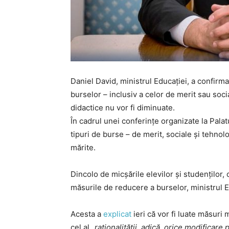
Daniel David, ministrul Educației, a confirma
burselor – inclusiv a celor de merit sau socia
didactice nu vor fi diminuate.
În cadrul unei conferințe organizate la Palatul
tipuri de burse – de merit, sociale și tehnolo
mărite.
Dincolo de micșările elevilor și studenților, c
măsurile de reducere a burselor, ministrul Ed
Acesta a
explicat
ieri că vor fi luate măsuri 
cel al „
raționalității, adică, orice modificare