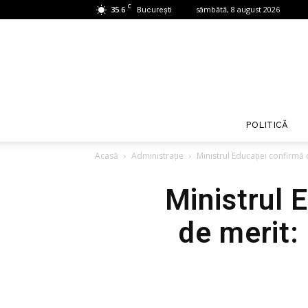
C
35.6
sâmbătă, 8 august 2026
București
POLITICĂ
Acasă
Administrație
Ministrul Educației confirmă
Ministrul 
de merit: