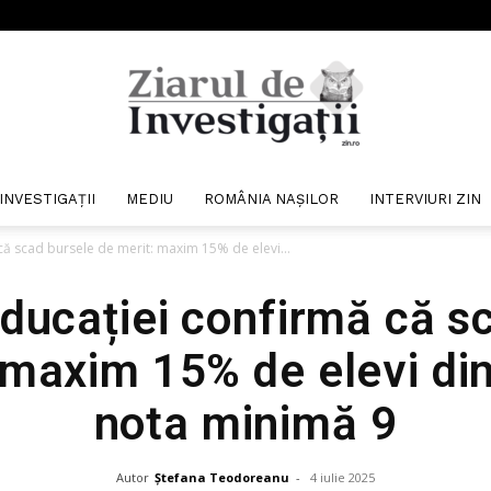
INVESTIGAȚII
MEDIU
ROMÂNIA NAȘILOR
INTERVIURI ZIN
Ziarul
 că scad bursele de merit: maxim 15% de elevi...
Educației confirmă că s
 maxim 15% de elevi din
de
nota minimă 9
Autor
Ștefana Teodoreanu
-
4 iulie 2025