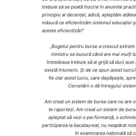
trebuie să se poată înscrie în anumite pract
principiu al decenței, adică, așteptăm atâtea
măsură ce eficientizăm sistemul educației și 
aceste eficientizări
”
„
Bugetul pentru burse a crescut extrem de
ministru se bucură când are mai mulți b
întotdeaua trebuie să ai grijă să duci acei
există întuneric. Și de ce spun acest lucr
fie clar acest lucru, care depășește, spr
Cercetării o dă întregului siste
Am creat un sistem de burse care nu are o s
te raportezi. Am creat un sistem de burse
așteptat să vezi o performanță, o schim
participarea la bacalaureat, nu neapărat not
în examinarea națională să c