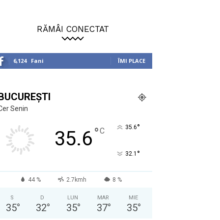
RĂMÂI CONECTAT
6,124
Fani
ÎMI PLACE
BUCUREȘTI
Cer Senin
°
35.6
°
C
35.6
°
32.1
44 %
2.7kmh
8 %
S
D
LUN
MAR
MIE
35
°
32
°
35
°
37
°
35
°