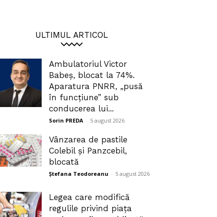
ULTIMUL ARTICOL
Ambulatoriul Victor
Babeș, blocat la 74%.
Aparatura PNRR, „pusă
în funcțiune” sub
conducerea lui...
Sorin PREDA
-
5 august 2026
Vânzarea de pastile
Colebil și Panzcebil,
blocată
Ștefana Teodoreanu
-
5 august 2026
Legea care modifică
regulile privind piața