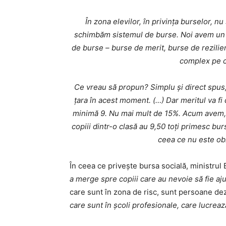
În zona elevilor, în privința burselor, 
schimbăm sistemul de burse. Noi avem un 
de burse – burse de merit, burse de rezilie
complex pe ca
Ce vreau să propun? Simplu și direct spus, ț
țara în acest moment. (…) Dar meritul va fi
minimă 9. Nu mai mult de 15%. Acum avem, p
copiii dintr-o clasă au 9,50 toți primesc bu
ceea ce nu este ob
În ceea ce privește bursa socială, ministrul 
a merge spre copiii care au nevoie să fie ajut
care sunt în zona de risc, sunt persoane dez
care sunt în școli profesionale, care lucrea