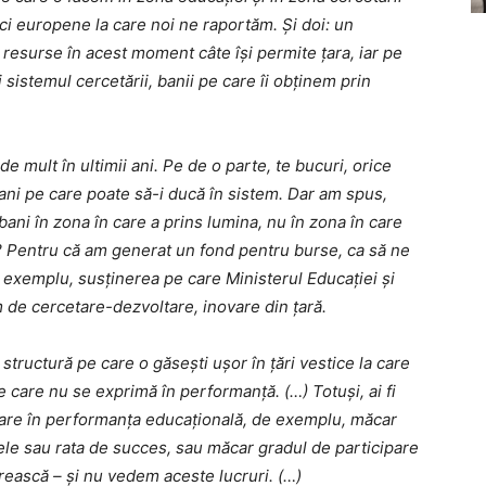
ici europene la care noi ne raportăm. Și doi: un
 resurse în acest moment câte își permite țara, iar pe
sistemul cercetării, banii pe care îi obținem prin
 mult în ultimii ani. Pe de o parte, te bucuri, orice
ani pe care poate să-i ducă în sistem. Dar am spus,
 bani în zona în care a prins lumina, nu în zona în care
u? Pentru că am generat un fond pentru burse, ca să ne
e exemplu, susținerea pe care Ministerul Educației și
m de cercetare-dezvoltare, inovare din țară.
tructură pe care o găsești ușor în țări vestice la care
 care nu se exprimă în performanță. (…) Totuși, ai fi
bare în performanța educațională, de exemplu, măcar
ele sau rata de succes, sau măcar gradul de participare
rească – și nu vedem aceste lucruri. (…)