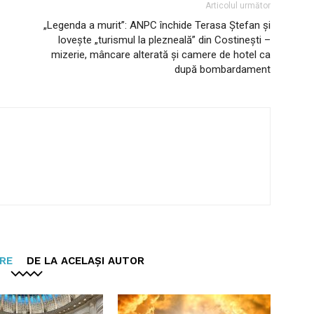
Articolul următor
„Legenda a murit”: ANPC închide Terasa Ștefan și
lovește „turismul la plezneală” din Costinești –
mizerie, mâncare alterată și camere de hotel ca
după bombardament
ARE
DE LA ACELAȘI AUTOR