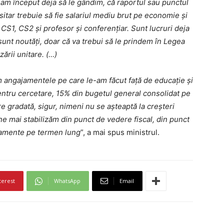
am început deja să le gândim, că raportul sau punctul
itar trebuie să fie salariul mediu brut pe economie și
 CS1, CS2 și profesor și conferențiar. Sunt lucruri deja
unt noutăți, doar că va trebui să le prindem în Legea
zării unitare. (…)
m angajamentele pe care le-am făcut față de educație și
pentru cercetare, 15% din bugetul general consolidat pe
re gradată, sigur, nimeni nu se așteaptă la creșteri
ne mai stabilizăm din punct de vedere fiscal, din punct
jamente pe termen lung
”, a mai spus ministrul.
terest
WhatsApp
Email