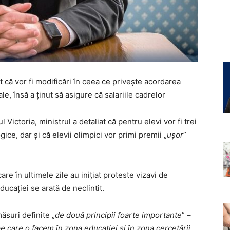
t că vor fi modificări în ceea ce privește acordarea
le, însă a ținut să asigure că salariile cadrelor
 Victoria, ministrul a detaliat că pentru elevi vor fi trei
gice, dar și că elevii olimpici vor primi premii „
ușor
”
are în ultimele zile au inițiat proteste vizavi de
ucației se arată de neclintit.
măsuri definite „
de două principii foarte importante
” –
 pe care o facem în zona educației și în zona cercetării