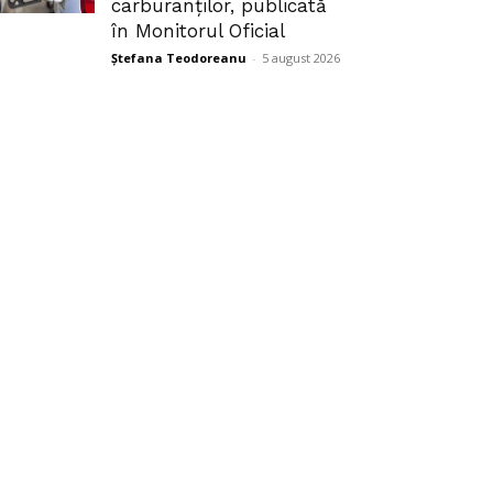
carburanților, publicată
în Monitorul Oficial
Ștefana Teodoreanu
-
5 august 2026