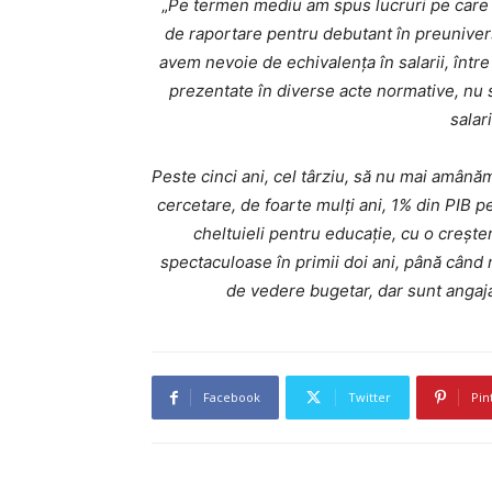
„
Pe termen mediu am spus lucruri pe care 
de raportare pentru debutant în preunivers
avem nevoie de echivalența în salarii, între
prezentate în diverse acte normative, nu s
salari
Peste cinci ani, cel târziu, să nu mai amână
cercetare, de foarte mulți ani, 1% din PIB 
cheltuieli pentru educație, cu o crește
spectaculoase în primii doi ani, până când 
de vedere bugetar, dar sunt anga
Facebook
Twitter
Pin