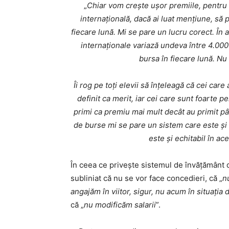
„
Chiar vom crește ușor premiile, pentru 
internațională, dacă ai luat mențiune, să 
fiecare lună. Mi se pare un lucru corect. Î
internaționale variază undeva între 4.000 
bursa în fiecare lună. Nu
Îi rog pe toţi elevii să înţeleagă că cei care a
definit ca merit, iar cei care sunt foarte 
primi ca premiu mai mult decât au primit pâ
de burse mi se pare un sistem care este şi
este şi echitabil în ace
În ceea ce privește sistemul de învățământ d
subliniat că nu se vor face concedieri, că „
n
angajăm în viitor, sigur, nu acum în situația 
că „
nu modificăm salarii
”.