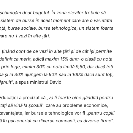
nu schimbăm doar bugetul. În zona elevilor trebuie să
sistem de burse în acest moment care are o varietate
nță, burse sociale, burse tehnologice, un sistem foarte
re nu-l vezi în alte țări.
inând cont de ce vezi în alte țări și de cât își permite
 definit ca merit, adică maxim 15% dintr-o clasă cu nota
rin lege, minim 30% cu nota limită 9,50, dar dacă toți
rsă și la 30% ajungem la 90% sau la 100% dacă sunt toți,
ișnuit
”, a spus ministrul David.
Educației a precizat că „
va fi foarte bine gândită pentru
ați să vină la școală
”, care au probleme economice,
avantajate, iar bursele tehnologice vor fi „
pentru copiii
ză în parteneriat cu diverse companii, cu diverse firme
”.