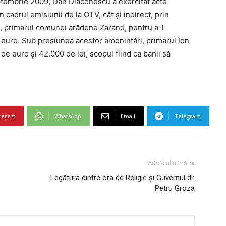
eptembrie 2009, Dan Diaconescu a exercitat acte
 cadrul emisiunii de la OTV, cât și indirect, prin
oț, primarul comunei arădene Zarand, pentru a-l
 euro. Sub presiunea acestor amenințări, primarul Ion
e euro și 42.000 de lei, scopul fiind ca banii să
terest
WhatsApp
Email
Telegram
Articolul următor
Legătura dintre ora de Religie şi Guvernul dr.
Petru Groza