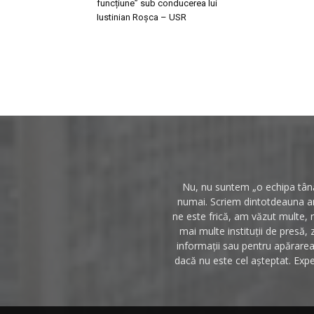
funcțiune” sub conducerea lui
Iustinian Roșca – USR
Nu, nu suntem „o echipa tânăr
numai. Scriem dintotdeauna anc
ne este frică, am văzut multe, 
mai multe instituții de presă, 
informații sau pentru apărarea 
dacă nu este cel așteptat. Expe