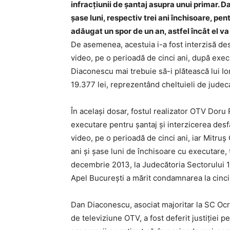
infracțiunii de șantaj asupra unui primar. 
şase luni, respectiv trei ani închisoare, pen
adăugat un spor de un an, astfel încât el va s
De asemenea, acestuia i-a fost interzisă desf
video, pe o perioadă de cinci ani, după exec
Diaconescu mai trebuie să-i plătească lui 
19.377 lei, reprezentând cheltuieli de judec
În același dosar, fostul realizator OTV Doru
executare pentru șantaj și interzicerea desfă
video, pe o perioadă de cinci ani, iar Mitruș
ani și şase luni de închisoare cu executare, 
decembrie 2013, la Judecătoria Sectorului 1
Apel București a mărit condamnarea la cinci 
Dan Diaconescu, asociat majoritar la SC Ocr
de televiziune OTV, a fost deferit justiției pe