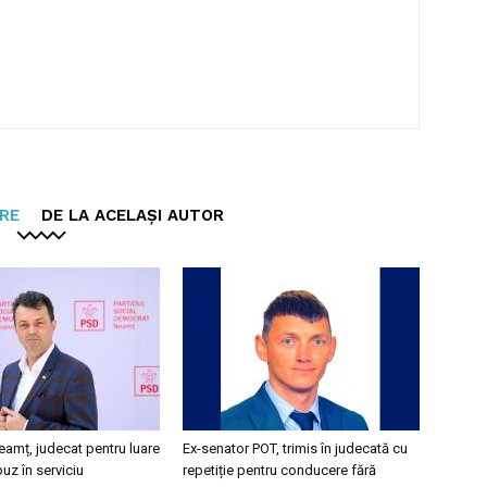
ARE
DE LA ACELAȘI AUTOR
eamț, judecat pentru luare
Ex-senator POT, trimis în judecată cu
buz în serviciu
repetiție pentru conducere fără