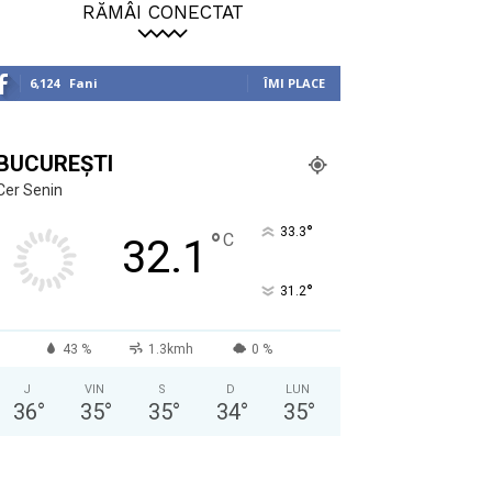
RĂMÂI CONECTAT
6,124
Fani
ÎMI PLACE
BUCUREȘTI
Cer Senin
°
33.3
°
C
32.1
°
31.2
43 %
1.3kmh
0 %
J
VIN
S
D
LUN
36
°
35
°
35
°
34
°
35
°