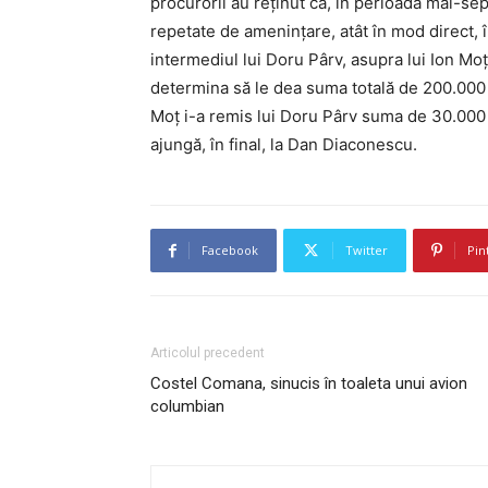
procurorii au reținut că, în perioada mai-s
repetate de amenințare, atât în mod direct, în
intermediul lui Doru Pârv, asupra lui Ion M
determina să le dea suma totală de 200.000
Moț i-a remis lui Doru Pârv suma de 30.000 d
ajungă, în final, la Dan Diaconescu.
Facebook
Twitter
Pin
Articolul precedent
Costel Comana, sinucis în toaleta unui avion
columbian