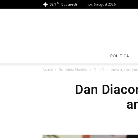
C
32.1
joi, 6 august 2026
București
POLITICĂ
Acasă
România Nașilor
Dan Diaconescu, condamnat
Dan Diaco
an