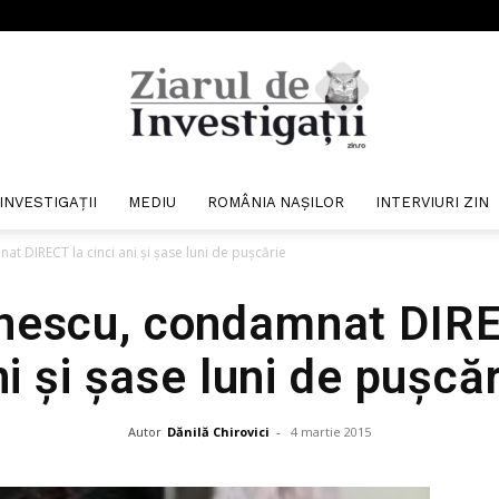
INVESTIGAȚII
MEDIU
ROMÂNIA NAȘILOR
INTERVIURI ZIN
Ziarul
 DIRECT la cinci ani şi şase luni de puşcărie
nescu, condamnat DIREC
i şi şase luni de puşcă
de
Autor
Dănilă Chirovici
-
4 martie 2015