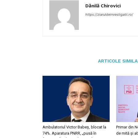
Dănilă Chirovici
https://ziaruldeinvestigatii.ro/
ARTICOLE SIMIL
Ambulatoriul Victor Babeș, blocat la
Primar din N
74%. Aparatura PNRR, „pusă în
de mită și a