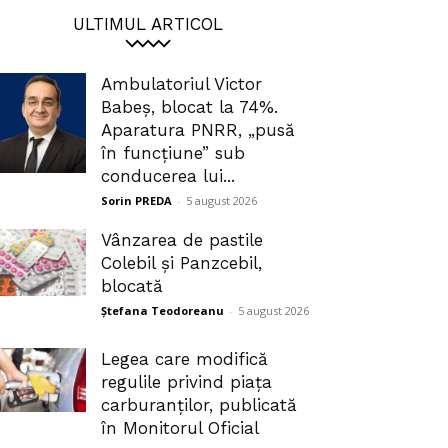
ULTIMUL ARTICOL
Ambulatoriul Victor
Babeș, blocat la 74%.
Aparatura PNRR, „pusă
în funcțiune” sub
conducerea lui...
Sorin PREDA
-
5 august 2026
Vânzarea de pastile
Colebil și Panzcebil,
blocată
Ștefana Teodoreanu
-
5 august 2026
Legea care modifică
regulile privind piața
carburanților, publicată
în Monitorul Oficial