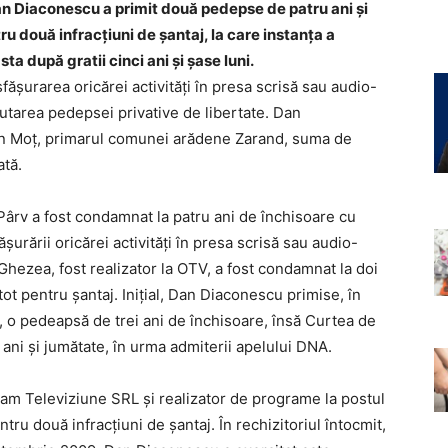
Dan Diaconescu a primit două pedepse de patru ani și
tru două infracțiuni de șantaj, la care instanța a
ta după gratii cinci ani și şase luni.
ășurarea oricărei activități în presa scrisă sau audio-
utarea pedepsei privative de libertate. Dan
Ion Moț, primarul comunei arădene Zarand, suma de
ată.
 Pârv a fost condamnat la patru ani de închisoare cu
șurării oricărei activități în presa scrisă sau audio-
 Ghezea, fost realizator la OTV, a fost condamnat la doi
tot pentru șantaj. Inițial, Dan Diaconescu primise, în
, o pedeapsă de trei ani de închisoare, însă Curtea de
ani și jumătate, în urma admiterii apelului DNA.
am Televiziune SRL și realizator de programe la postul
ntru două infracțiuni de șantaj. În rechizitoriul întocmit,