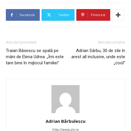
Facebook
Twitter
Pinterest
Articolul precedent
Articolul următor
Traian Băsescu se spală pe
Adrian Sârbu, 30 de zile în
mâni de Elena Udrea. „Îmi este
arest all inclusive, unde este
tare bine în mijlocul familiei”
„cool”
Adrian Bărbulescu
http://www.zin.ro