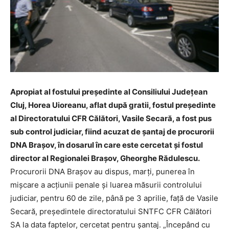
Apropiat al fostului preşedinte al Consiliului Judeţean
Cluj, Horea Uioreanu, aflat după gratii, fostul preşedinte
al Directoratului CFR Călători, Vasile Secară, a fost pus
sub control judiciar, fiind acuzat de şantaj de procurorii
DNA Braşov, în dosarul în care este cercetat şi fostul
director al Regionalei Braşov, Gheorghe Rădulescu.
Procurorii DNA Braşov au dispus, marţi, punerea în
mişcare a acţiunii penale şi luarea măsurii controlului
judiciar, pentru 60 de zile, până pe 3 aprilie, faţă de Vasile
Secară, preşedintele directoratului SNTFC CFR Călători
SA la data faptelor, cercetat pentru şantaj. „Începând cu