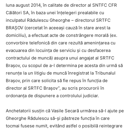
luna august 2014, în calitate de director al SNTFC CFR
Călători SA, în baza unei înţelegeri prealabile cu
inculpatul Rădulescu Gheorghe – directorul SRTFC
BRAŞOV (cercetat în aceeaşi cauză în stare arest la
domiciliu), a efectuat acte de constrângere morală (ex.
convorbire telefonică din care rezultă ameninţarea cu
evacuarea din locuinţa de serviciu şi cu desfacerea
contractului de muncă) asupra unui angajat al SRTFC
Braşov, cu scopul de a-l determina pe acesta din urmă să
renunţe la un litigiu de muncă înregistrat la Tribunalul
Braşov, prin care solicita să fie repus în funcţia de
director al SRTFC Braşov”, au scris procurorii în
ordonanţa de dispunere a controlului judiciar.
Anchetatorii susţin că Vasile Secară urmărea să-l ajute pe
Gheorghe Rădulescu să-şi păstreze funcţia în care
tocmai fusese numit, evitând astfel o posibilă reintegrare