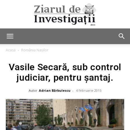
Ziarul
Acasă
România Nașilor
Vasile Secară, sub control
de
judiciar, pentru şantaj.
Autor
Adrian Bărbulescu
-
4 februarie 2015
Investigații