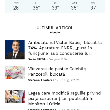
VIN
S
D
LUN
MAR
28
°
35
°
33
°
35
°
37
°
ULTIMUL ARTICOL
Ambulatoriul Victor Babeș, blocat la
74%. Aparatura PNRR, „pusă în
funcțiune” sub conducerea lui...
Sorin PREDA
-
5 august 2026
Vânzarea de pastile Colebil și
Panzcebil, blocată
Ștefana Teodoreanu
-
5 august 2026
Legea care modifică regulile privind
piața carburanților, publicată în
Monitorul Oficial
Ștefana Teodoreanu
-
5 august 2026