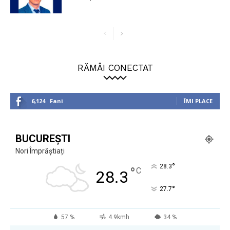
RĂMÂI CONECTAT
6,124
Fani
ÎMI PLACE
BUCUREȘTI
Nori Împrăștiați
°
28.3
°
C
28.3
°
27.7
57 %
4.9kmh
34 %