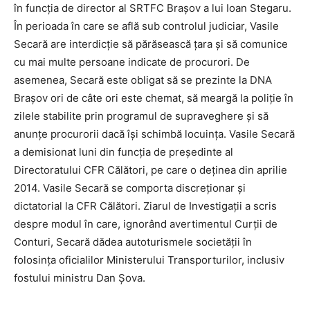
în funcţia de director al SRTFC Braşov a lui Ioan Stegaru.
În perioada în care se află sub controlul judiciar, Vasile
Secară are interdicţie să părăsească ţara şi să comunice
cu mai multe persoane indicate de procurori. De
asemenea, Secară este obligat să se prezinte la DNA
Braşov ori de câte ori este chemat, să meargă la poliţie în
zilele stabilite prin programul de supraveghere şi să
anunţe procurorii dacă îşi schimbă locuinţa. Vasile Secară
a demisionat luni din funcţia de preşedinte al
Directoratului CFR Călători, pe care o deţinea din aprilie
2014. Vasile Secară se comporta discreţionar şi
dictatorial la CFR Călători. Ziarul de Investigaţii a scris
despre modul în care, ignorând avertimentul Curţii de
Conturi, Secară dădea autoturismele societăţii în
folosinţa oficialilor Ministerului Transporturilor, inclusiv
fostului ministru Dan Şova.