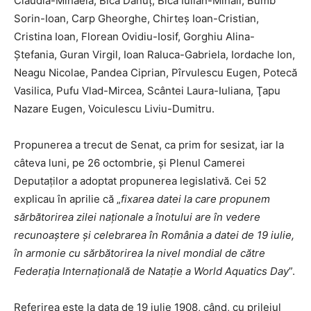
Claudia-Mihaela, Bica Dănuţ, Bîca Iulian-Mihail, Bumb
Sorin-Ioan, Carp Gheorghe, Chirteş Ioan-Cristian,
Cristina Ioan, Florean Ovidiu-Iosif, Gorghiu Alina-
Ştefania, Guran Virgil, Ioan Raluca-Gabriela, Iordache Ion,
Neagu Nicolae, Pandea Ciprian, Pîrvulescu Eugen, Potecă
Vasilica, Pufu Vlad-Mircea, Scântei Laura-Iuliana, Ţapu
Nazare Eugen, Voiculescu Liviu-Dumitru.
Propunerea a trecut de Senat, ca prim for sesizat, iar la
câteva luni, pe 26 octombrie, și Plenul Camerei
Deputaților a adoptat propunerea legislativă. Cei 52
explicau în aprilie că „
fixarea datei la care propunem
sărbătorirea zilei naţionale a înotului are în vedere
recunoaştere şi celebrarea în România a datei de 19 iulie,
în armonie cu sărbătorirea la nivel mondial de către
Federaţia Internaţională de Nataţie a World Aquatics Day
”.
Referirea este la data de 19 iulie 1908, când, cu prilejul