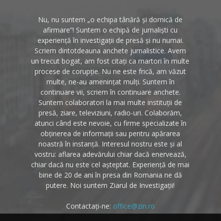
Nu, nu suntem „o echipa tânără și dornică de
afirmare”! Suntem o echipă de jurnaliști cu
experiență în investigații de presă și nu numai.
Scriem dintotdeauna anchete jurnalistice. Avem
un trecut bogat, am fost citați ca martori în multe
procese de corupție. Nu ne este frică, am văzut
multe, ne-au amenințat mulți. Suntem în
continuare vii, scriem în continuare anchete.
Suntem colaboratori la mai multe instituții de
presă, ziare, televiziuni, radio-uri. Colaborăm,
atunci când este nevoie, cu firme specializate în
obținerea de informații sau pentru apărarea
noastră în instanță. Interesul nostru este și al
vostru: aflarea adevărului chiar dacă enervează,
chiar dacă nu este cel așteptat. Experiență de mai
bine de 20 de ani în presa din Romania ne dă
putere. Noi suntem Ziarul de Investigații!
Contactați-ne:
office@zin.ro