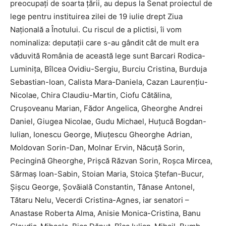
preocupați de soarta țării, au depus la Senat proiectul de
lege pentru instituirea zilei de 19 iulie drept Ziua
Naţională a Înotului. Cu riscul de a plictisi, îi vom
nominaliza: deputații care s-au gândit cât de mult era
văduvită România de această lege sunt Barcari Rodica-
Luminiţa, Bîlcea Ovidiu-Sergiu, Burciu Cristina, Burduja
Sebastian-Ioan, Calista Mara-Daniela, Cazan Laurenţiu-
Nicolae, Chira Claudiu-Martin, Ciofu Cătălina,
Cruşoveanu Marian, Fădor Angelica, Gheorghe Andrei
Daniel, Giugea Nicolae, Gudu Michael, Huţucă Bogdan-
Iulian, Ionescu George, Miuţescu Gheorghe Adrian,
Moldovan Sorin-Dan, Molnar Ervin, Năcuţă Sorin,
Pecingină Gheorghe, Prişcă Răzvan Sorin, Roşca Mircea,
Sărmaş Ioan-Sabin, Stoian Maria, Stoica Ştefan-Bucur,
Şişcu George, Şovăială Constantin, Tănase Antonel,
Tătaru Nelu, Vecerdi Cristina-Agnes, iar senatori –
Anastase Roberta Alma, Anisie Monica-Cristina, Banu