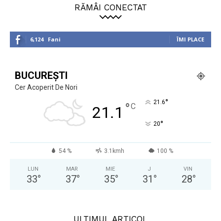
RĂMÂI CONECTAT
6,124
Fani
ÎMI PLACE
BUCUREȘTI
Cer Acoperit De Nori
°
21.6
°
C
21.1
°
20
54 %
3.1kmh
100 %
LUN
MAR
MIE
J
VIN
33
°
37
°
35
°
31
°
28
°
ULTIMUL ARTICOL