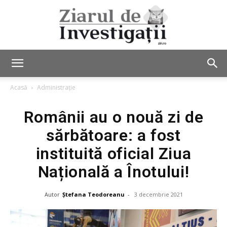
Ziarul
Acasă
Administrație
Românii au o nouă zi de
de
sărbătoare: a fost
instituită oficial Ziua
Investigații
Națională a Înotului!
Autor
Ștefana Teodoreanu
-
3 decembrie 2021