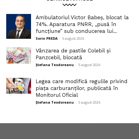
Ambulatoriul Victor Babeș, blocat la
74%. Aparatura PNRR, „pusă în
funcțiune” sub conducerea lui...
Sorin PREDA
-
5 august 2026
Vânzarea de pastile Colebil și
Panzcebil, blocată
Ștefana Teodoreanu
-
5 august 2026
Legea care modifică regulile privind
piața carburanților, publicată în
Monitorul Oficial
Ștefana Teodoreanu
-
5 august 2026