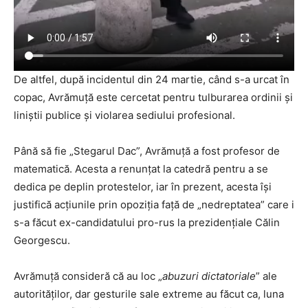
De altfel, după incidentul din 24 martie, când s-a urcat în
copac, Avrămuță este cercetat pentru tulburarea ordinii și
liniștii publice și violarea sediului profesional.
Până să fie „Stegarul Dac”, Avrămuță a fost profesor de
matematică. Acesta a renunțat la catedră pentru a se
dedica pe deplin protestelor, iar în prezent, acesta își
justifică acțiunile prin opoziția față de „nedreptatea” care i
s-a făcut ex-candidatului pro-rus la prezidențiale Călin
Georgescu.
Avrămuță consideră că au loc „
abuzuri dictatoriale
” ale
autorităților, dar gesturile sale extreme au făcut ca, luna