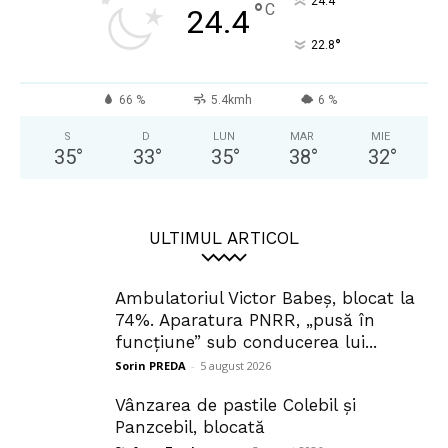
°
24.4
°
C
24.4
°
22.8
66 %
5.4kmh
6 %
S
D
LUN
MAR
MIE
35
°
33
°
35
°
38
°
32
°
ULTIMUL ARTICOL
Ambulatoriul Victor Babeș, blocat la
74%. Aparatura PNRR, „pusă în
funcțiune” sub conducerea lui...
Sorin PREDA
-
5 august 2026
Vânzarea de pastile Colebil și
Panzcebil, blocată