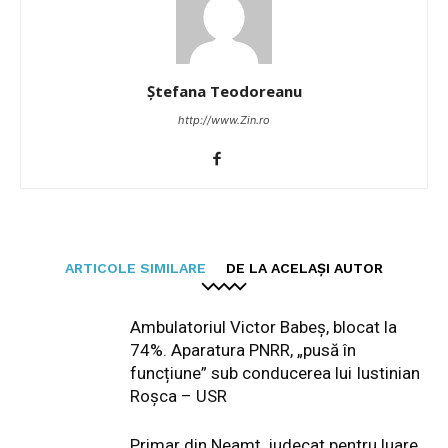
Ștefana Teodoreanu
http://www.Zin.ro
ARTICOLE SIMILARE
DE LA ACELAȘI AUTOR
Ambulatoriul Victor Babeș, blocat la
74%. Aparatura PNRR, „pusă în
funcțiune” sub conducerea lui Iustinian
Roșca – USR
Primar din Neamț, judecat pentru luare