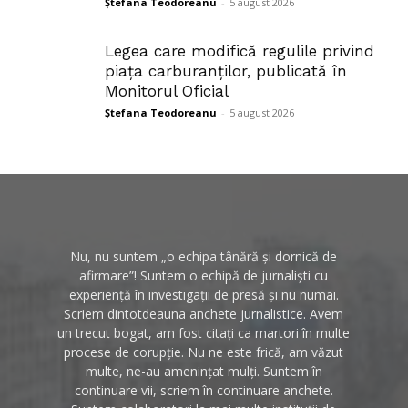
Ștefana Teodoreanu
-
5 august 2026
Legea care modifică regulile privind
piața carburanților, publicată în
Monitorul Oficial
Ștefana Teodoreanu
-
5 august 2026
Nu, nu suntem „o echipa tânără și dornică de
afirmare”! Suntem o echipă de jurnaliști cu
experiență în investigații de presă și nu numai.
Scriem dintotdeauna anchete jurnalistice. Avem
un trecut bogat, am fost citați ca martori în multe
procese de corupție. Nu ne este frică, am văzut
multe, ne-au amenințat mulți. Suntem în
continuare vii, scriem în continuare anchete.