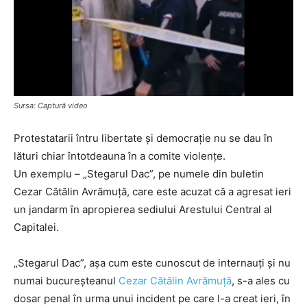
Sursa: Captură video
Protestatarii întru libertate și democrație nu se dau în
lături chiar întotdeauna în a comite violențe.
Un exemplu – „Stegarul Dac”, pe numele din buletin
Cezar Cătălin Avrămuță, care este acuzat că a agresat ieri
un jandarm în apropierea sediului Arestului Central al
Capitalei.
„Stegarul Dac”, așa cum este cunoscut de internauți și nu
numai bucureșteanul
Cezar Cătălin Avrămuță
, s-a ales cu
dosar penal în urma unui incident pe care l-a creat ieri, în