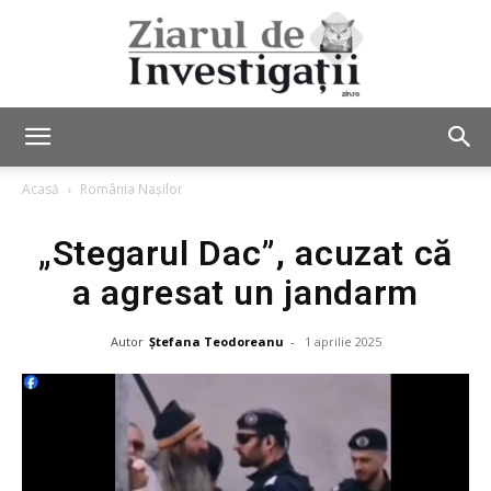
Ziarul
Acasă
România Nașilor
„Stegarul Dac”, acuzat că
de
a agresat un jandarm
Autor
Ștefana Teodoreanu
-
1 aprilie 2025
Investigații