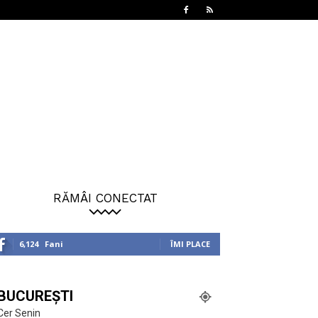
RĂMÂI CONECTAT
6,124
Fani
ÎMI PLACE
BUCUREȘTI
Cer Senin