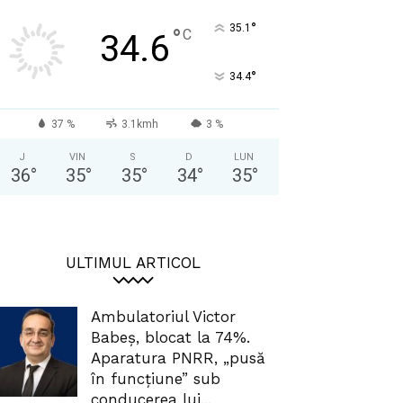
°
35.1
°
C
34.6
°
34.4
37 %
3.1kmh
3 %
J
VIN
S
D
LUN
36
°
35
°
35
°
34
°
35
°
ULTIMUL ARTICOL
Ambulatoriul Victor
Babeș, blocat la 74%.
Aparatura PNRR, „pusă
în funcțiune” sub
conducerea lui...