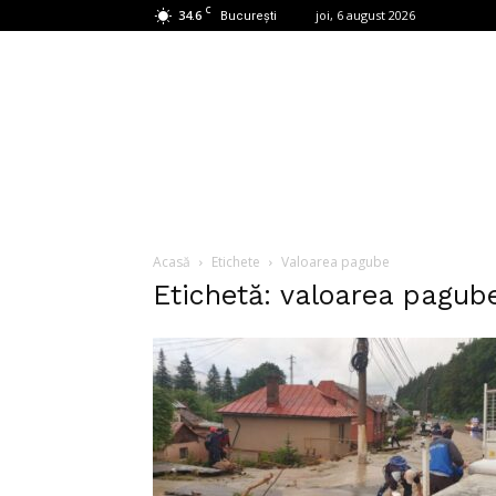
C
34.6
joi, 6 august 2026
București
Acasă
Etichete
Valoarea pagube
Etichetă: valoarea pagub