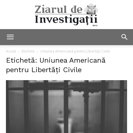
Ziarul
Acasă
Etichete
Uniunea Americană pentru Libertăți Civile
Etichetă: Uniunea Americană
pentru Libertăți Civile
de
Investigații