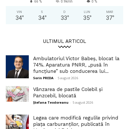
66 %
0.9kmh
0 %
VIN
S
D
LUN
MAR
34
°
34
°
33
°
35
°
37
°
ULTIMUL ARTICOL
Ambulatoriul Victor Babeș, blocat la
74%. Aparatura PNRR, „pusă în
funcțiune” sub conducerea lui...
Sorin PREDA
-
5 august 2026
Vânzarea de pastile Colebil și
Panzcebil, blocată
Ștefana Teodoreanu
-
5 august 2026
Legea care modifică regulile privind
piața carburanților, publicată în