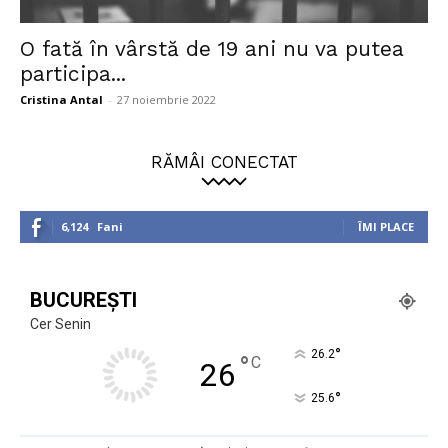
O fată în vârstă de 19 ani nu va putea
participa...
Cristina Antal
-
27 noiembrie 2022
RĂMÂI CONECTAT
6,124
Fani
ÎMI PLACE
BUCUREȘTI
Cer Senin
°
26.2
°
C
26
°
25.6