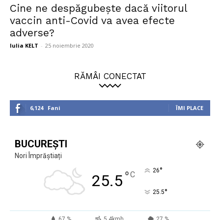
Cine ne despăgubește dacă viitorul
vaccin anti-Covid va avea efecte
adverse?
Iulia KELT
-
25 noiembrie 2020
RĂMÂI CONECTAT
6,124
Fani
ÎMI PLACE
BUCUREȘTI
Nori Împrăștiați
°
26
°
C
25.5
°
25.5
67 %
5.4kmh
27 %