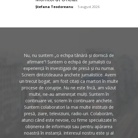
Ștefana Teodoreanu
-
5 august 2026
Nu, nu suntem „o echipa tânără și dornică de
afirmare”! Suntem o echipă de jurnaliști cu
experiență în investigații de presă și nu numai.
Scriem dintotdeauna anchete jurnalistice. Avem
un trecut bogat, am fost citați ca martori în multe
procese de corupție. Nu ne este frică, am văzut
multe, ne-au amenințat mulți. Suntem în
continuare vii, scriem în continuare anchete.
Suntem colaboratori la mai multe instituții de
presă, ziare, televiziuni, radio-uri. Colaborăm,
atunci când este nevoie, cu firme specializate în
obținerea de informații sau pentru apărarea
noastră în instanță. Interesul nostru este și al