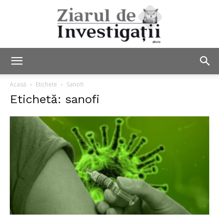
Ziarul
Acasă
Etichete
Sanofi
Etichetă: sanofi
de
Investigații