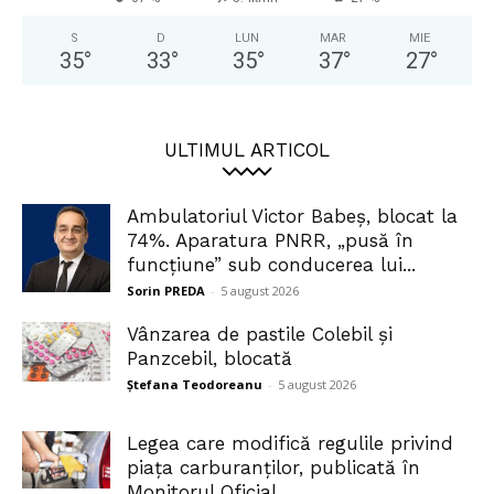
S
D
LUN
MAR
MIE
35
°
33
°
35
°
37
°
27
°
ULTIMUL ARTICOL
Ambulatoriul Victor Babeș, blocat la
74%. Aparatura PNRR, „pusă în
funcțiune” sub conducerea lui...
Sorin PREDA
-
5 august 2026
Vânzarea de pastile Colebil și
Panzcebil, blocată
Ștefana Teodoreanu
-
5 august 2026
Legea care modifică regulile privind
piața carburanților, publicată în
Monitorul Oficial