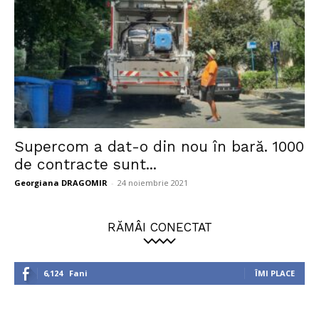
Supercom a dat-o din nou în bară. 1000
de contracte sunt...
Georgiana DRAGOMIR
-
24 noiembrie 2021
RĂMÂI CONECTAT
6,124
Fani
ÎMI PLACE