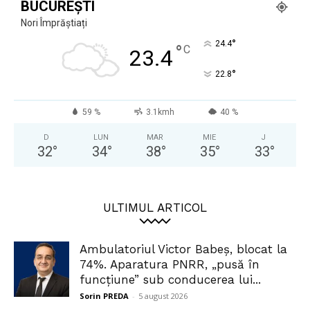
BUCUREȘTI
Nori Împrăștiați
°
24.4
°
C
23.4
°
22.8
59 %
3.1kmh
40 %
D
LUN
MAR
MIE
J
32
°
34
°
38
°
35
°
33
°
ULTIMUL ARTICOL
Ambulatoriul Victor Babeș, blocat la
74%. Aparatura PNRR, „pusă în
funcțiune” sub conducerea lui...
Sorin PREDA
-
5 august 2026