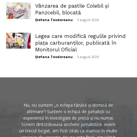
Vânzarea de pastile Colebil și
Panzcebil, blocată
Ștefana Teodoreanu
-
5 august 2026
Legea care modifică regulile privind
piața carburanților, publicată în
Monitorul Oficial
Ștefana Teodoreanu
-
5 august 2026
Nu, nu suntem „o echipa tânără și dornică de
afirmare”! Suntem o echipă de jurnaliști cu
experiență în investigații de presă și nu numai.
Scriem dintotdeauna anchete jurnalistice. Avem
un trecut bogat, am fost citați ca martori în multe