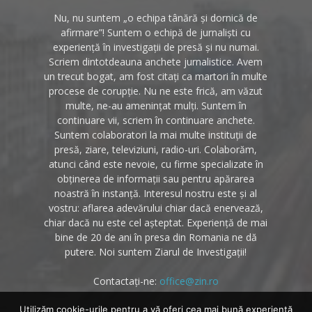
Nu, nu suntem „o echipa tânără și dornică de
afirmare”! Suntem o echipă de jurnaliști cu
experiență în investigații de presă și nu numai.
Scriem dintotdeauna anchete jurnalistice. Avem
un trecut bogat, am fost citați ca martori în multe
procese de corupție. Nu ne este frică, am văzut
multe, ne-au amenințat mulți. Suntem în
continuare vii, scriem în continuare anchete.
Suntem colaboratori la mai multe instituții de
presă, ziare, televiziuni, radio-uri. Colaborăm,
atunci când este nevoie, cu firme specializate în
obținerea de informații sau pentru apărarea
noastră în instanță. Interesul nostru este și al
vostru: aflarea adevărului chiar dacă enervează,
chiar dacă nu este cel așteptat. Experiență de mai
bine de 20 de ani în presa din Romania ne dă
putere. Noi suntem Ziarul de Investigații!
Contactați-ne:
office@zin.ro
Utilizăm cookie-urile pentru a vă oferi cea mai bună experiență