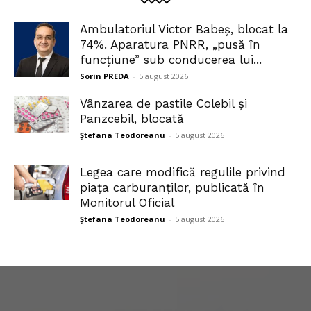
Ambulatoriul Victor Babeș, blocat la
74%. Aparatura PNRR, „pusă în
funcțiune” sub conducerea lui...
Sorin PREDA
-
5 august 2026
Vânzarea de pastile Colebil și
Panzcebil, blocată
Ștefana Teodoreanu
-
5 august 2026
Legea care modifică regulile privind
piața carburanților, publicată în
Monitorul Oficial
Ștefana Teodoreanu
-
5 august 2026