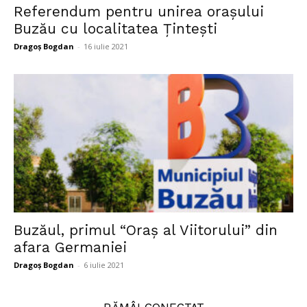
Referendum pentru unirea oraşului
Buzău cu localitatea Ţinteşti
Dragoș Bogdan
-
16 iulie 2021
Buzăul, primul “Oraș al Viitorului” din
afara Germaniei
Dragoș Bogdan
-
6 iulie 2021