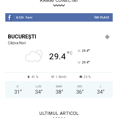
RĂMÂI CONECTAT
6,124
Fani
ÎMI PLACE
BUCUREȘTI
Câțiva Nori
°
29.4
°
C
29.4
°
29.4
41 %
1.3kmh
23 %
D
LUN
MAR
MIE
J
31
°
34
°
38
°
36
°
34
°
ULTIMUL ARTICOL