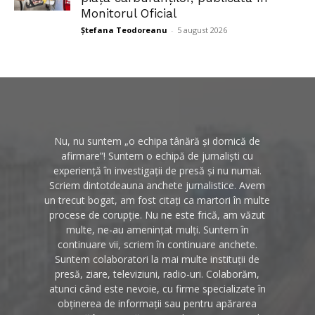
Monitorul Oficial
Ștefana Teodoreanu
-
5 august 2026
Nu, nu suntem „o echipa tânără și dornică de
afirmare”! Suntem o echipă de jurnaliști cu
experiență în investigații de presă și nu numai.
Scriem dintotdeauna anchete jurnalistice. Avem
un trecut bogat, am fost citați ca martori în multe
procese de corupție. Nu ne este frică, am văzut
multe, ne-au amenințat mulți. Suntem în
continuare vii, scriem în continuare anchete.
Suntem colaboratori la mai multe instituții de
presă, ziare, televiziuni, radio-uri. Colaborăm,
atunci când este nevoie, cu firme specializate în
obținerea de informații sau pentru apărarea