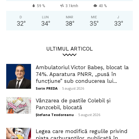
59 %
3.1kmh
40 %
D
LUN
MAR
MIE
J
32
°
34
°
38
°
35
°
33
°
ULTIMUL ARTICOL
Ambulatoriul Victor Babeș, blocat la
74%. Aparatura PNRR, „pusă în
funcțiune” sub conducerea lui...
Sorin PREDA
-
5 august 2026
Vânzarea de pastile Colebil și
Panzcebil, blocată
Ștefana Teodoreanu
-
5 august 2026
Legea care modifică regulile privind
piața carburanților, publicată în