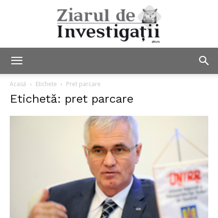
Ziarul
Acasă
Etichete
Pret parcare
Etichetă: pret parcare
de
Investigații