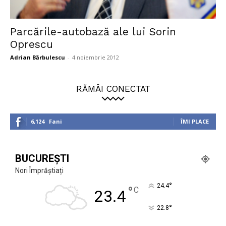
Parcările-autobază ale lui Sorin
Oprescu
Adrian Bărbulescu
-
4 noiembrie 2012
RĂMÂI CONECTAT
6,124
Fani
ÎMI PLACE
BUCUREȘTI
Nori Împrăștiați
°
24.4
°
C
23.4
°
22.8