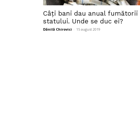
Câți bani dau anual fumătorii
statului. Unde se duc ei?
Dănilă Chirovici
-
15 august 2019