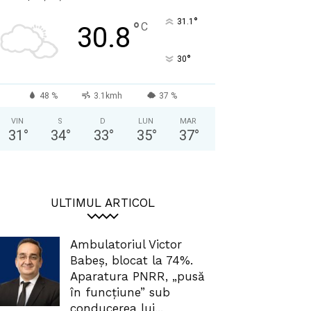
°
31.1
°
C
30.8
°
30
48 %
3.1kmh
37 %
VIN
S
D
LUN
MAR
31
°
34
°
33
°
35
°
37
°
ULTIMUL ARTICOL
Ambulatoriul Victor
Babeș, blocat la 74%.
Aparatura PNRR, „pusă
în funcțiune” sub
conducerea lui...