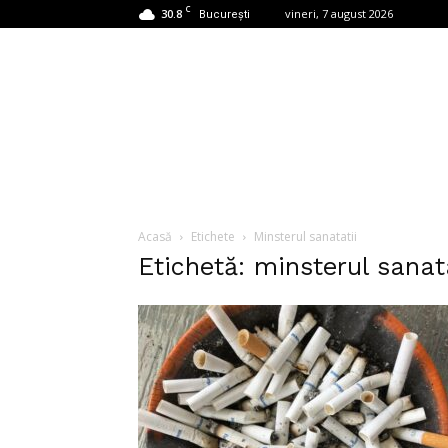
C
30.8
vineri, 7 august 2026
București
Acasă
Etichete
Minsterul sanatatii
Etichetă: minsterul sanat