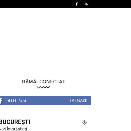
RĂMÂI CONECTAT
6,124
Fani
ÎMI PLACE
BUCUREȘTI
Nori Împrăștiați