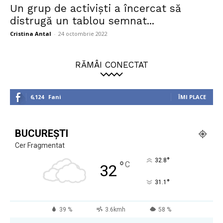
Un grup de activiști a încercat să
distrugă un tablou semnat...
Cristina Antal
-
24 octombrie 2022
RĂMÂI CONECTAT
6,124
Fani
ÎMI PLACE
BUCUREȘTI
Cer Fragmentat
°
32.8
°
C
32
°
31.1
39 %
3.6kmh
58 %