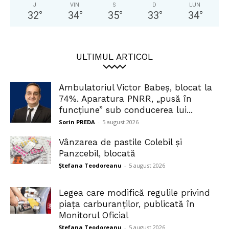
J
VIN
S
D
LUN
32
°
34
°
35
°
33
°
34
°
ULTIMUL ARTICOL
Ambulatoriul Victor Babeș, blocat la
74%. Aparatura PNRR, „pusă în
funcțiune” sub conducerea lui...
Sorin PREDA
-
5 august 2026
Vânzarea de pastile Colebil și
Panzcebil, blocată
Ștefana Teodoreanu
-
5 august 2026
Legea care modifică regulile privind
piața carburanților, publicată în
Monitorul Oficial
Ștefana Teodoreanu
-
5 august 2026