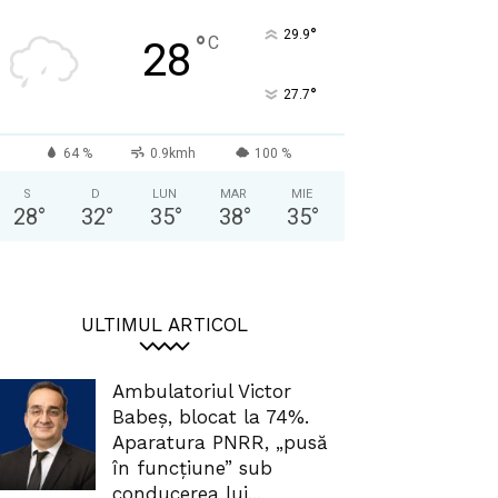
°
29.9
°
C
28
°
27.7
64 %
0.9kmh
100 %
S
D
LUN
MAR
MIE
28
°
32
°
35
°
38
°
35
°
ULTIMUL ARTICOL
Ambulatoriul Victor
Babeș, blocat la 74%.
Aparatura PNRR, „pusă
în funcțiune” sub
conducerea lui...