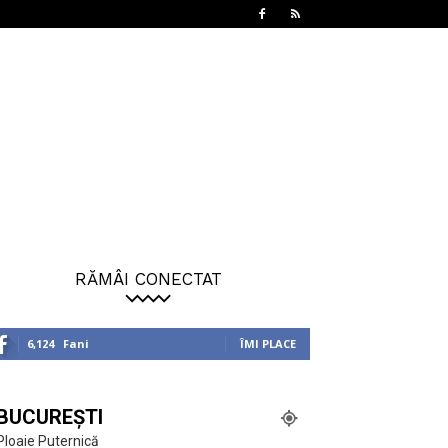
RĂMÂI CONECTAT
6,124
Fani
ÎMI PLACE
BUCUREȘTI
Ploaie Puternică