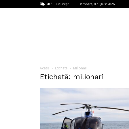
C
28
sâmbătă, 8 august 2026
București
Acasă
Etichete
Milionari
Etichetă: milionari