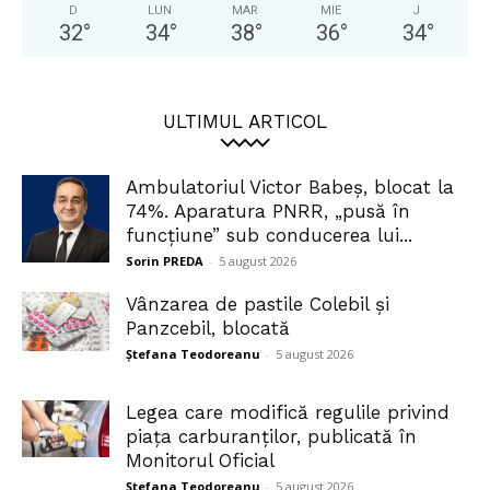
D
LUN
MAR
MIE
J
32
°
34
°
38
°
36
°
34
°
ULTIMUL ARTICOL
Ambulatoriul Victor Babeș, blocat la
74%. Aparatura PNRR, „pusă în
funcțiune” sub conducerea lui...
Sorin PREDA
-
5 august 2026
Vânzarea de pastile Colebil și
Panzcebil, blocată
Ștefana Teodoreanu
-
5 august 2026
Legea care modifică regulile privind
piața carburanților, publicată în
Monitorul Oficial
Ștefana Teodoreanu
-
5 august 2026