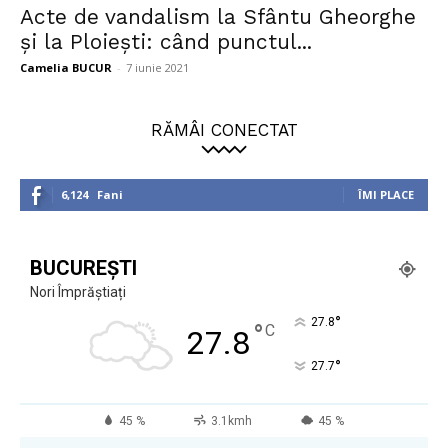
Acte de vandalism la Sfântu Gheorghe
și la Ploiești: când punctul...
Camelia BUCUR
-
7 iunie 2021
RĂMÂI CONECTAT
6,124
Fani
ÎMI PLACE
BUCUREȘTI
Nori Împrăștiați
°
27.8
°
C
27.8
°
27.7
45 %
3.1kmh
45 %