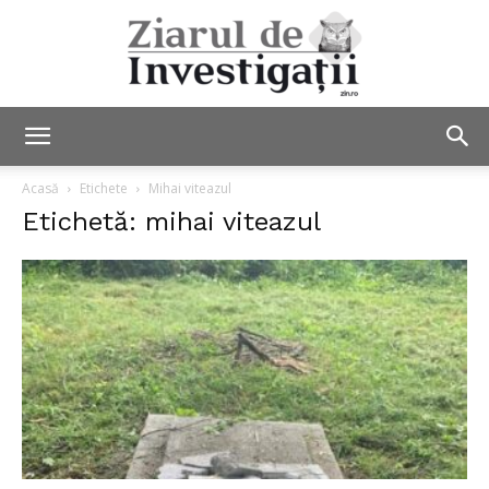
Ziarul
Acasă
Etichete
Mihai viteazul
Etichetă: mihai viteazul
de
Investigații