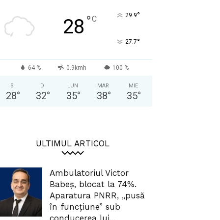
°
29.9
°
C
28
°
27.7
64 %
0.9kmh
100 %
S
D
LUN
MAR
MIE
28
°
32
°
35
°
38
°
35
°
ULTIMUL ARTICOL
Ambulatoriul Victor
Babeș, blocat la 74%.
Aparatura PNRR, „pusă
în funcțiune” sub
conducerea lui...