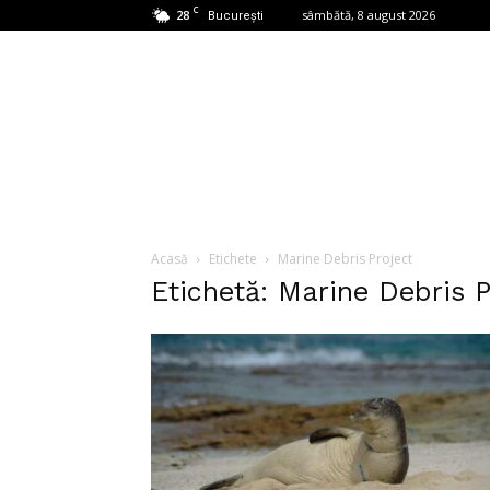
C
28
sâmbătă, 8 august 2026
București
Acasă
Etichete
Marine Debris Project
Etichetă: Marine Debris P