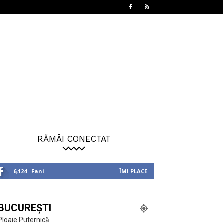
RĂMÂI CONECTAT
6,124
Fani
ÎMI PLACE
BUCUREȘTI
Ploaie Puternică