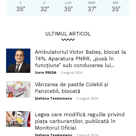
S
D
LUN
MAR
MIE
35
°
32
°
35
°
37
°
35
°
ULTIMUL ARTICOL
Ambulatoriul Victor Babeș, blocat la
74%. Aparatura PNRR, „pusă în
funcțiune” sub conducerea lui...
Sorin PREDA
-
5 august 2026
Vânzarea de pastile Colebil și
Panzcebil, blocată
Ștefana Teodoreanu
-
5 august 2026
Legea care modifică regulile privind
piața carburanților, publicată în
Monitorul Oficial
Ștefana Teodoreanu
-
5 august 2026