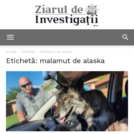
Ziarul
Acasă
Etichete
Malamut de alaska
Etichetă: malamut de alaska
de
Investigații