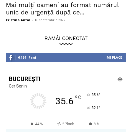
Mai mulți oameni au format numărul
unic de urgență după ce...
Cristina Antal
-
16 septembrie 2022
RĂMÂI CONECTAT
6,124
Fani
ÎMI PLACE
BUCUREȘTI
Cer Senin
°
35.6
°
C
35.6
°
32.1
44 %
2.7kmh
8 %