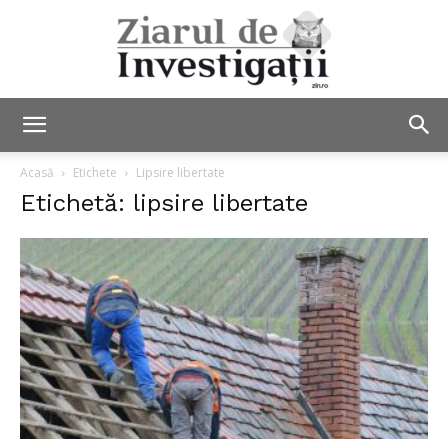
Ziarul
Acasă
Etichete
Lipsire libertate
Etichetă: lipsire libertate
de
Investigații