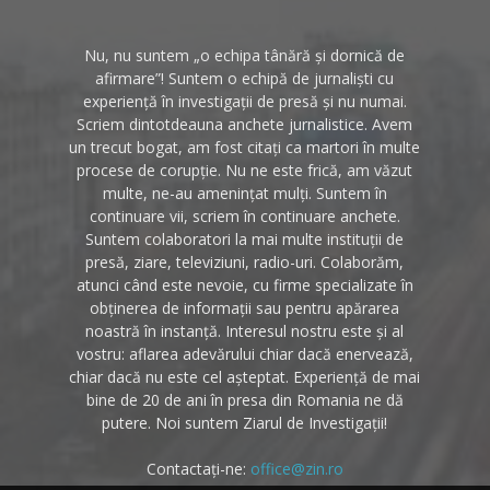
Nu, nu suntem „o echipa tânără și dornică de
afirmare”! Suntem o echipă de jurnaliști cu
experiență în investigații de presă și nu numai.
Scriem dintotdeauna anchete jurnalistice. Avem
un trecut bogat, am fost citați ca martori în multe
procese de corupție. Nu ne este frică, am văzut
multe, ne-au amenințat mulți. Suntem în
continuare vii, scriem în continuare anchete.
Suntem colaboratori la mai multe instituții de
presă, ziare, televiziuni, radio-uri. Colaborăm,
atunci când este nevoie, cu firme specializate în
obținerea de informații sau pentru apărarea
noastră în instanță. Interesul nostru este și al
vostru: aflarea adevărului chiar dacă enervează,
chiar dacă nu este cel așteptat. Experiență de mai
bine de 20 de ani în presa din Romania ne dă
putere. Noi suntem Ziarul de Investigații!
Contactați-ne:
office@zin.ro