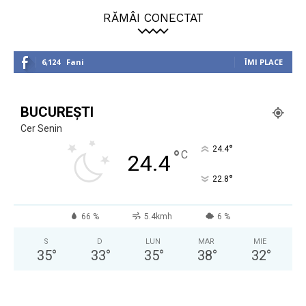
RĂMÂI CONECTAT
6,124
Fani
ÎMI PLACE
BUCUREȘTI
Cer Senin
°
24.4
°
C
24.4
°
22.8
66 %
5.4kmh
6 %
S
D
LUN
MAR
MIE
35
°
33
°
35
°
38
°
32
°