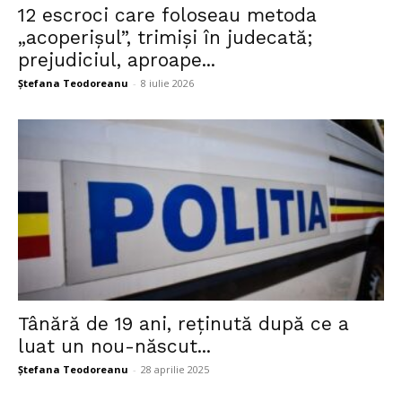
12 escroci care foloseau metoda
„acoperişul”, trimiși în judecată;
prejudiciul, aproape...
Ștefana Teodoreanu
-
8 iulie 2026
Tânără de 19 ani, reținută după ce a
luat un nou-născut...
Ștefana Teodoreanu
-
28 aprilie 2025