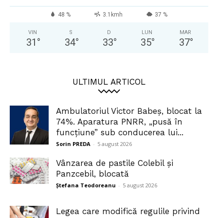
48 %
3.1kmh
37 %
VIN
S
D
LUN
MAR
31
°
34
°
33
°
35
°
37
°
ULTIMUL ARTICOL
Ambulatoriul Victor Babeș, blocat la
74%. Aparatura PNRR, „pusă în
funcțiune” sub conducerea lui...
Sorin PREDA
-
5 august 2026
Vânzarea de pastile Colebil și
Panzcebil, blocată
Ștefana Teodoreanu
-
5 august 2026
Legea care modifică regulile privind