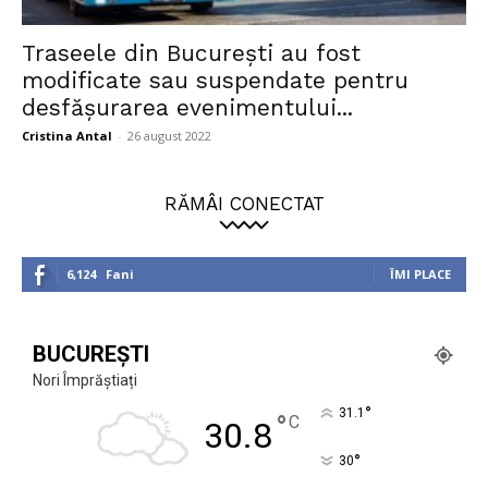
Traseele din București au fost
modificate sau suspendate pentru
desfășurarea evenimentului...
Cristina Antal
-
26 august 2022
RĂMÂI CONECTAT
6,124
Fani
ÎMI PLACE
BUCUREȘTI
Nori Împrăștiați
°
31.1
°
C
30.8
°
30