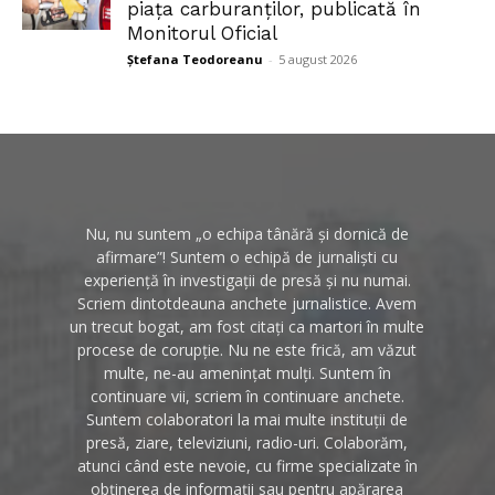
piața carburanților, publicată în
Monitorul Oficial
Ștefana Teodoreanu
-
5 august 2026
Nu, nu suntem „o echipa tânără și dornică de
afirmare”! Suntem o echipă de jurnaliști cu
experiență în investigații de presă și nu numai.
Scriem dintotdeauna anchete jurnalistice. Avem
un trecut bogat, am fost citați ca martori în multe
procese de corupție. Nu ne este frică, am văzut
multe, ne-au amenințat mulți. Suntem în
continuare vii, scriem în continuare anchete.
Suntem colaboratori la mai multe instituții de
presă, ziare, televiziuni, radio-uri. Colaborăm,
atunci când este nevoie, cu firme specializate în
obținerea de informații sau pentru apărarea