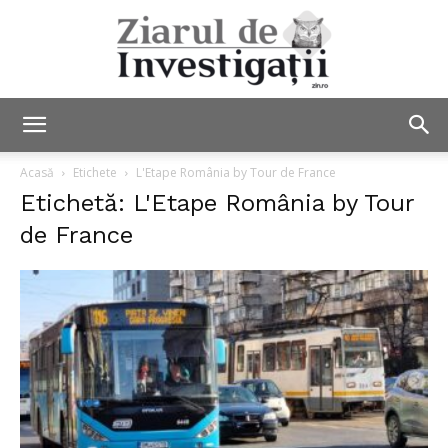
Ziarul
Acasă
Etichete
L'Etape România by Tour de France
Etichetă: L'Etape România by Tour
de France
de
Investigații