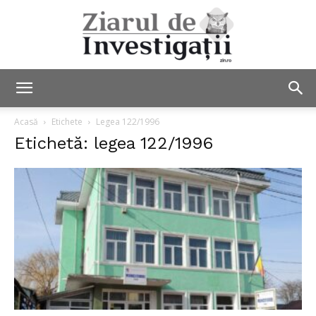
Ziarul
Acasă
Etichete
Legea 122/1996
Etichetă: legea 122/1996
de
Investigații