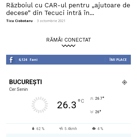
Războiul cu CAR-ul pentru „ajutoare de
decese” din Tecuci intră în...
Ticu Ciobotaru
-
3 octombrie 2021
RĂMÂI CONECTAT
6,124
Fani
ÎMI PLACE
BUCUREȘTI
Cer Senin
°
26.7
°
C
26.3
°
26
62 %
5.4kmh
4 %