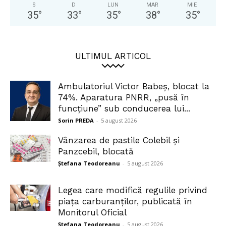
S
D
LUN
MAR
MIE
35
°
33
°
35
°
38
°
35
°
ULTIMUL ARTICOL
Ambulatoriul Victor Babeș, blocat la
74%. Aparatura PNRR, „pusă în
funcțiune” sub conducerea lui...
Sorin PREDA
-
5 august 2026
Vânzarea de pastile Colebil și
Panzcebil, blocată
Ștefana Teodoreanu
-
5 august 2026
Legea care modifică regulile privind
piața carburanților, publicată în
Monitorul Oficial
Ștefana Teodoreanu
-
5 august 2026