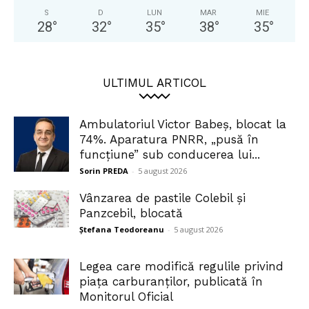
S
D
LUN
MAR
MIE
28
°
32
°
35
°
38
°
35
°
ULTIMUL ARTICOL
Ambulatoriul Victor Babeș, blocat la
74%. Aparatura PNRR, „pusă în
funcțiune” sub conducerea lui...
Sorin PREDA
-
5 august 2026
Vânzarea de pastile Colebil și
Panzcebil, blocată
Ștefana Teodoreanu
-
5 august 2026
Legea care modifică regulile privind
piața carburanților, publicată în
Monitorul Oficial