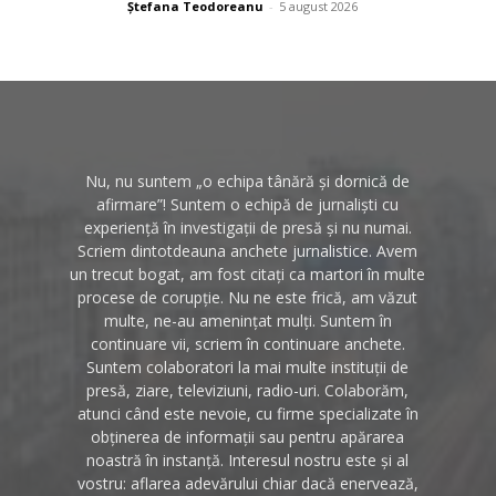
Ștefana Teodoreanu
-
5 august 2026
Nu, nu suntem „o echipa tânără și dornică de
afirmare”! Suntem o echipă de jurnaliști cu
experiență în investigații de presă și nu numai.
Scriem dintotdeauna anchete jurnalistice. Avem
un trecut bogat, am fost citați ca martori în multe
procese de corupție. Nu ne este frică, am văzut
multe, ne-au amenințat mulți. Suntem în
continuare vii, scriem în continuare anchete.
Suntem colaboratori la mai multe instituții de
presă, ziare, televiziuni, radio-uri. Colaborăm,
atunci când este nevoie, cu firme specializate în
obținerea de informații sau pentru apărarea
noastră în instanță. Interesul nostru este și al
vostru: aflarea adevărului chiar dacă enervează,