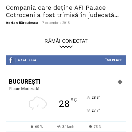
Compania care deţine AFI Palace
Cotroceni a fost trimisă în judecată...
Adrian Bărbulescu
-
7 octombrie 2015
RĂMÂI CONECTAT
6,124
Fani
ÎMI PLACE
BUCUREȘTI
Ploaie Moderată
°
28.3
°
C
28
°
27.7
60 %
3.1kmh
73 %