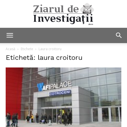
Ziarul
Acasă
Etichete
Laura croitoru
Etichetă: laura croitoru
de
Investigații