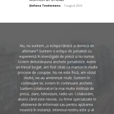
Ștefana Teodoreanu
-
5 august 2026
Nu, nu suntem „o echipa tânără și dornică de
afirmare”! Suntem o echipă de jurnaliști cu
experiență în investigații de presă și nu numai.
Scriem dintotdeauna anchete jurnalistice. Avem
un trecut bogat, am fost citați ca martori în multe
procese de corupție. Nu ne este frică, am văzut
multe, ne-au amenințat mulți. Suntem în
continuare vii, scriem în continuare anchete.
Suntem colaboratori la mai multe instituții de
presă, ziare, televiziuni, radio-uri. Colaborăm,
atunci când este nevoie, cu firme specializate în
obținerea de informații sau pentru apărarea
noastră în instanță. Interesul nostru este și al