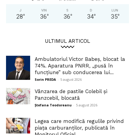
J
VIN
S
D
LUN
28
°
36
°
36
°
34
°
35
°
ULTIMUL ARTICOL
Ambulatoriul Victor Babeș, blocat la
74%. Aparatura PNRR, „pusă în
funcțiune” sub conducerea lui...
Sorin PREDA
-
5 august 2026
Vânzarea de pastile Colebil și
Panzcebil, blocată
Ștefana Teodoreanu
-
5 august 2026
Legea care modifică regulile privind
piața carburanților, publicată în
Monitorul Oficial