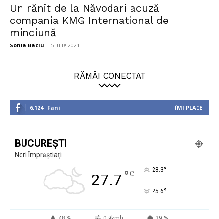
Un rănit de la Năvodari acuză
compania KMG International de
minciună
Sonia Baciu
-
5 iulie 2021
RĂMÂI CONECTAT
6,124
Fani
ÎMI PLACE
BUCUREȘTI
Nori Împrăștiați
°
28.3
°
C
27.7
°
25.6
48 %
0.9kmh
39 %