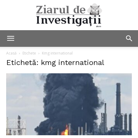
Ziarul
Acasă
Etichete
Kmg international
Etichetă: kmg international
de
Investigații