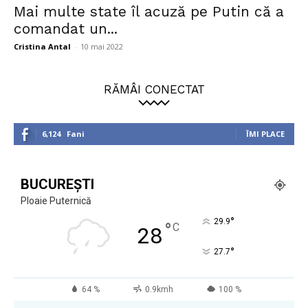
Mai multe state îl acuză pe Putin că a
comandat un...
Cristina Antal
-
10 mai 2022
RĂMÂI CONECTAT
6,124
Fani
ÎMI PLACE
BUCUREȘTI
Ploaie Puternică
°
29.9
°
C
28
°
27.7
64 %
0.9kmh
100 %