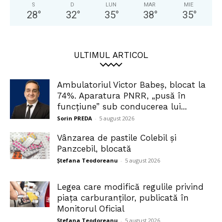
S
D
LUN
MAR
MIE
28
°
32
°
35
°
38
°
35
°
ULTIMUL ARTICOL
Ambulatoriul Victor Babeș, blocat la
74%. Aparatura PNRR, „pusă în
funcțiune” sub conducerea lui...
Sorin PREDA
-
5 august 2026
Vânzarea de pastile Colebil și
Panzcebil, blocată
Ștefana Teodoreanu
-
5 august 2026
Legea care modifică regulile privind
piața carburanților, publicată în
Monitorul Oficial
Ștefana Teodoreanu
-
5 august 2026