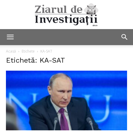
Ziarul
Acasă
Etichete
KA-SAT
Etichetă: KA-SAT
de
Investigații