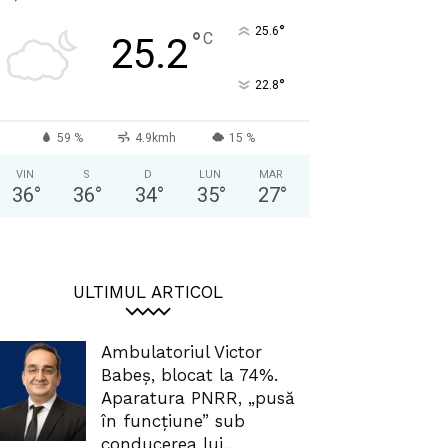
°
25.6
°
C
25.2
°
22.8
59 %
4.9kmh
15 %
VIN
S
D
LUN
MAR
36
°
36
°
34
°
35
°
27
°
ULTIMUL ARTICOL
Ambulatoriul Victor
Babeș, blocat la 74%.
Aparatura PNRR, „pusă
în funcțiune” sub
conducerea lui...