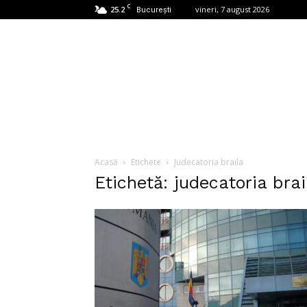
C
25.2
vineri, 7 august 2026
București
Acasă
Etichete
Judecatoria braila
Etichetă: judecatoria brai