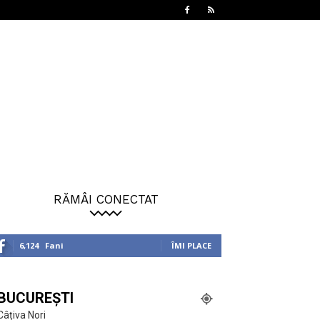
RĂMÂI CONECTAT
6,124
Fani
ÎMI PLACE
BUCUREȘTI
Câțiva Nori