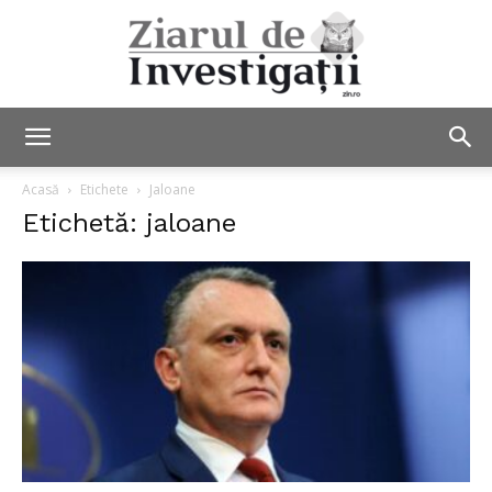
Ziarul
Acasă
Etichete
Jaloane
Etichetă: jaloane
de
Investigații