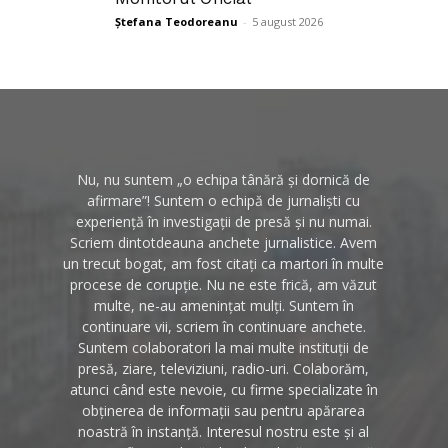
Ștefana Teodoreanu
-
5 august 2026
Nu, nu suntem „o echipa tânără și dornică de
afirmare”! Suntem o echipă de jurnaliști cu
experiență în investigații de presă și nu numai.
Scriem dintotdeauna anchete jurnalistice. Avem
un trecut bogat, am fost citați ca martori în multe
procese de corupție. Nu ne este frică, am văzut
multe, ne-au amenințat mulți. Suntem în
continuare vii, scriem în continuare anchete.
Suntem colaboratori la mai multe instituții de
presă, ziare, televiziuni, radio-uri. Colaborăm,
atunci când este nevoie, cu firme specializate în
obținerea de informații sau pentru apărarea
noastră în instanță. Interesul nostru este și al