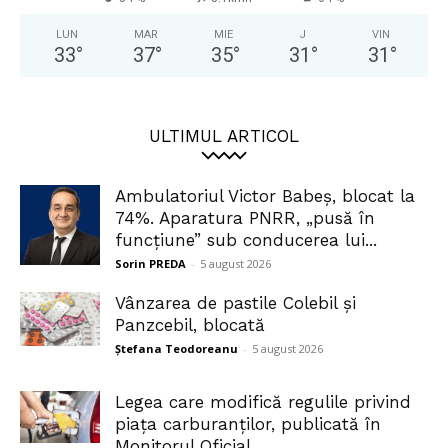
LUN
MAR
MIE
J
VIN
33
°
37
°
35
°
31
°
31
°
ULTIMUL ARTICOL
Ambulatoriul Victor Babeș, blocat la
74%. Aparatura PNRR, „pusă în
funcțiune” sub conducerea lui...
Sorin PREDA
-
5 august 2026
Vânzarea de pastile Colebil și
Panzcebil, blocată
Ștefana Teodoreanu
-
5 august 2026
Legea care modifică regulile privind
piața carburanților, publicată în
Monitorul Oficial