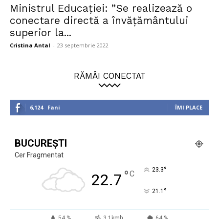
Ministrul Educației: ”Se realizează o
conectare directă a învăţământului
superior la...
Cristina Antal
-
23 septembrie 2022
RĂMÂI CONECTAT
6,124
Fani
ÎMI PLACE
BUCUREȘTI
Cer Fragmentat
°
23.3
°
C
22.7
°
21.1
54 %
3.1kmh
64 %