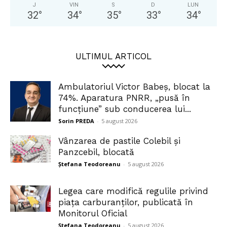
J
VIN
S
D
LUN
32
°
34
°
35
°
33
°
34
°
ULTIMUL ARTICOL
Ambulatoriul Victor Babeș, blocat la
74%. Aparatura PNRR, „pusă în
funcțiune” sub conducerea lui...
Sorin PREDA
-
5 august 2026
Vânzarea de pastile Colebil și
Panzcebil, blocată
Ștefana Teodoreanu
-
5 august 2026
Legea care modifică regulile privind
piața carburanților, publicată în
Monitorul Oficial
Ștefana Teodoreanu
-
5 august 2026