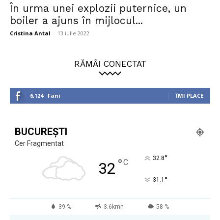
În urma unei explozii puternice, un
boiler a ajuns în mijlocul...
Cristina Antal
-
13 iulie 2022
RĂMÂI CONECTAT
6,124
Fani
ÎMI PLACE
BUCUREȘTI
Cer Fragmentat
°
32.8
°
C
32
°
31.1
39 %
3.6kmh
58 %