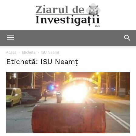
Ziarul
Acasă
Etichete
ISU Neamţ
Etichetă: ISU Neamţ
de
Investigații