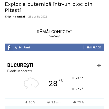
Explozie puternică într-un bloc din
Pitești
Cristina Antal
-
28 aprilie 2022
RĂMÂI CONECTAT
6,124
Fani
ÎMI PLACE
BUCUREȘTI
Ploaie Moderată
°
28.3
°
C
28
°
27.7
60 %
3.1kmh
73 %