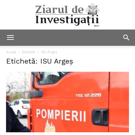
Ziarul
Acasă
Etichete
ISU Argeș
Etichetă: ISU Argeș
de
Investigații