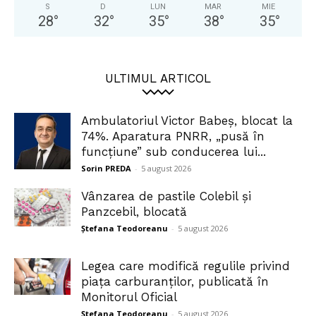
S
D
LUN
MAR
MIE
28
°
32
°
35
°
38
°
35
°
ULTIMUL ARTICOL
Ambulatoriul Victor Babeș, blocat la
74%. Aparatura PNRR, „pusă în
funcțiune” sub conducerea lui...
Sorin PREDA
-
5 august 2026
Vânzarea de pastile Colebil și
Panzcebil, blocată
Ștefana Teodoreanu
-
5 august 2026
Legea care modifică regulile privind
piața carburanților, publicată în
Monitorul Oficial
Ștefana Teodoreanu
-
5 august 2026