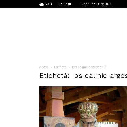
C
28.3
vineri, 7 august 2026
București
Acasă
Etichete
Ips calinic argeseanul
Etichetă: ips calinic arge