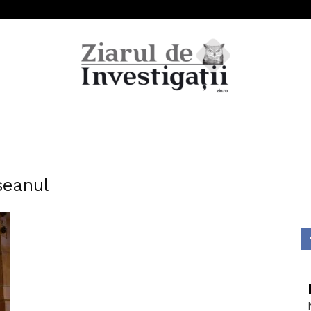
Ziarul
seanul
de