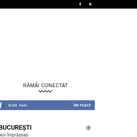
RĂMÂI CONECTAT
6,124
Fani
ÎMI PLACE
BUCUREȘTI
Nori Împrăștiați