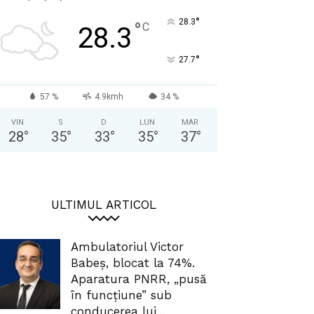
°
28.3
°
C
28.3
°
27.7
57 %
4.9kmh
34 %
VIN
S
D
LUN
MAR
28
°
35
°
33
°
35
°
37
°
ULTIMUL ARTICOL
Ambulatoriul Victor
Babeș, blocat la 74%.
Aparatura PNRR, „pusă
în funcțiune” sub
conducerea lui...