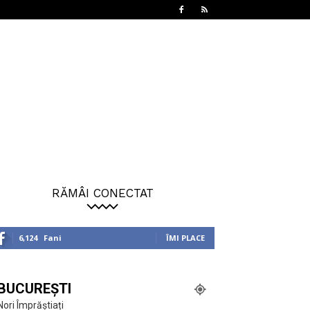
RĂMÂI CONECTAT
6,124
Fani
ÎMI PLACE
BUCUREȘTI
Nori Împrăștiați