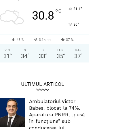
°
31.1
°
C
30.8
°
30
48 %
3.1kmh
37 %
VIN
S
D
LUN
MAR
31
°
34
°
33
°
35
°
37
°
ULTIMUL ARTICOL
Ambulatoriul Victor
Babeș, blocat la 74%.
Aparatura PNRR, „pusă
în funcțiune” sub
conducerea lui...