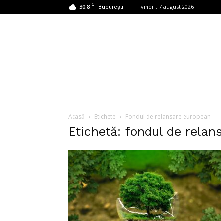
C
30.8
vineri, 7 august 2026
București
Acasă
Etichete
Fondul de relansare european
Etichetă: fondul de rela