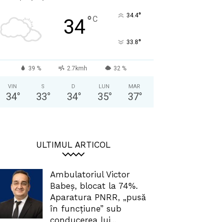
°
34.4
°
C
34
°
33.8
39 %
2.7kmh
32 %
VIN
S
D
LUN
MAR
34
°
33
°
34
°
35
°
37
°
ULTIMUL ARTICOL
Ambulatoriul Victor
Babeș, blocat la 74%.
Aparatura PNRR, „pusă
în funcțiune” sub
conducerea lui...