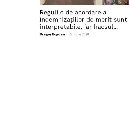
Regulile de acordare a
Indemnizațiilor de merit sunt
interpretabile, iar haosul...
Dragoș Bogdan
-
22 iunie 2020