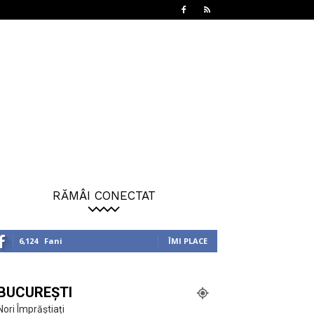
RĂMÂI CONECTAT
6,124
Fani
ÎMI PLACE
BUCUREȘTI
Nori Împrăștiați