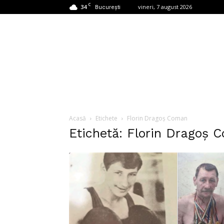
C
34
vineri, 7 august 2026
București
Acasă
Etichete
Florin Dragoș Coman
Etichetă: Florin Dragoș 