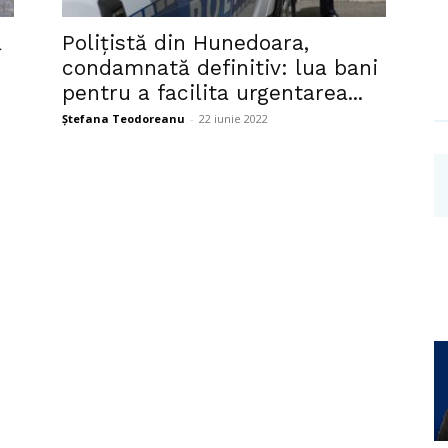
Investigații
ă
Polițistă din Hunedoara,
condamnată definitiv: lua bani
pentru a facilita urgentarea...
Ștefana Teodoreanu
-
22 iunie 2022