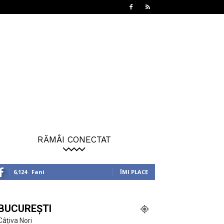
RĂMÂI CONECTAT
6,124
Fani
ÎMI PLACE
BUCUREȘTI
Câțiva Nori