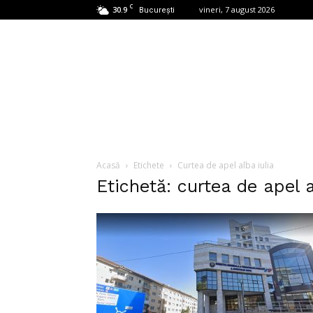
C
30.9
vineri, 7 august 2026
București
Acasă
Etichete
Curtea de apel alba iulia
Etichetă: curtea de apel a