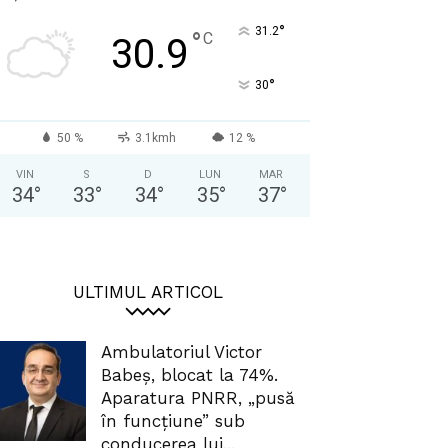
°
31.2
°
C
30.9
°
30
50 %
3.1kmh
12 %
VIN
S
D
LUN
MAR
34
°
33
°
34
°
35
°
37
°
ULTIMUL ARTICOL
Ambulatoriul Victor
Babeș, blocat la 74%.
Aparatura PNRR, „pusă
în funcțiune” sub
conducerea lui...