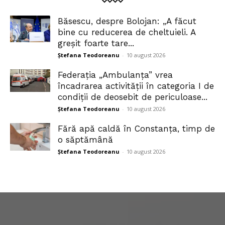
Băsescu, despre Bolojan: „A făcut
bine cu reducerea de cheltuieli. A
greșit foarte tare...
Ștefana Teodoreanu
-
10 august 2026
Federația „Ambulanța” vrea
încadrarea activității în categoria I de
condiții de deosebit de periculoase...
Ștefana Teodoreanu
-
10 august 2026
Fără apă caldă în Constanța, timp de
o săptămână
Ștefana Teodoreanu
-
10 august 2026