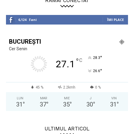
RĂMÂI CONECTAT
6,124
Fani
ÎMI PLACE
BUCUREȘTI
Cer Senin
°
28.3
°
C
27.1
°
26.6
45 %
2.2kmh
0 %
LUN
MAR
MIE
J
VIN
31
°
37
°
35
°
30
°
31
°
ULTIMUL ARTICOL