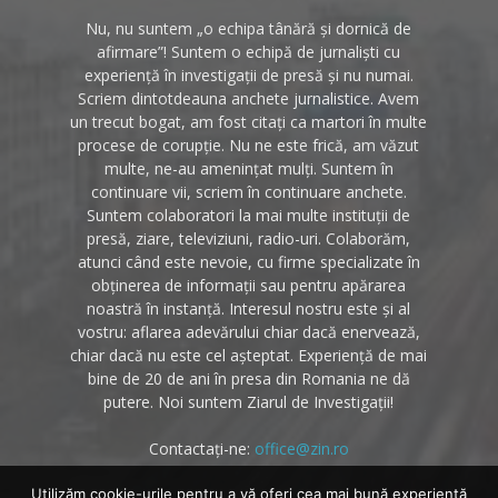
Nu, nu suntem „o echipa tânără și dornică de
afirmare”! Suntem o echipă de jurnaliști cu
experiență în investigații de presă și nu numai.
Scriem dintotdeauna anchete jurnalistice. Avem
un trecut bogat, am fost citați ca martori în multe
procese de corupție. Nu ne este frică, am văzut
multe, ne-au amenințat mulți. Suntem în
continuare vii, scriem în continuare anchete.
Suntem colaboratori la mai multe instituții de
presă, ziare, televiziuni, radio-uri. Colaborăm,
atunci când este nevoie, cu firme specializate în
obținerea de informații sau pentru apărarea
noastră în instanță. Interesul nostru este și al
vostru: aflarea adevărului chiar dacă enervează,
chiar dacă nu este cel așteptat. Experiență de mai
bine de 20 de ani în presa din Romania ne dă
putere. Noi suntem Ziarul de Investigații!
Contactați-ne:
office@zin.ro
Utilizăm cookie-urile pentru a vă oferi cea mai bună experiență