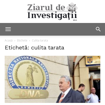
Ziarul
Acasă
Etichete
Culita tarata
Etichetă: culita tarata
de
Investigații