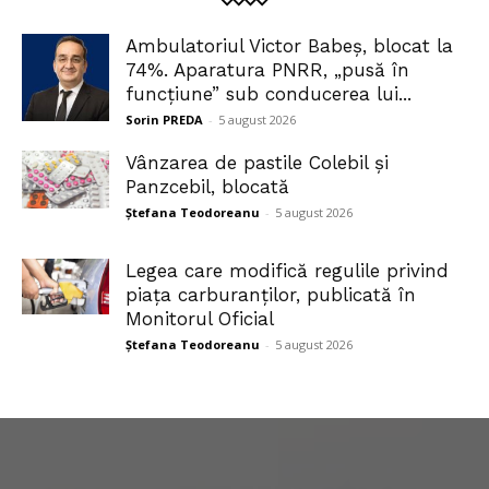
Ambulatoriul Victor Babeș, blocat la
74%. Aparatura PNRR, „pusă în
funcțiune” sub conducerea lui...
Sorin PREDA
-
5 august 2026
Vânzarea de pastile Colebil și
Panzcebil, blocată
Ștefana Teodoreanu
-
5 august 2026
Legea care modifică regulile privind
piața carburanților, publicată în
Monitorul Oficial
Ștefana Teodoreanu
-
5 august 2026