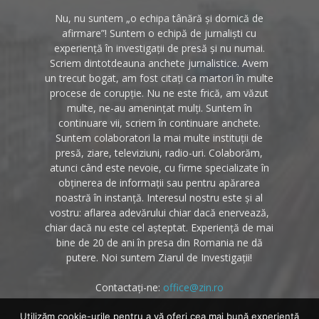
Nu, nu suntem „o echipa tânără și dornică de
afirmare”! Suntem o echipă de jurnaliști cu
experiență în investigații de presă și nu numai.
Scriem dintotdeauna anchete jurnalistice. Avem
un trecut bogat, am fost citați ca martori în multe
procese de corupție. Nu ne este frică, am văzut
multe, ne-au amenințat mulți. Suntem în
continuare vii, scriem în continuare anchete.
Suntem colaboratori la mai multe instituții de
presă, ziare, televiziuni, radio-uri. Colaborăm,
atunci când este nevoie, cu firme specializate în
obținerea de informații sau pentru apărarea
noastră în instanță. Interesul nostru este și al
vostru: aflarea adevărului chiar dacă enervează,
chiar dacă nu este cel așteptat. Experiență de mai
bine de 20 de ani în presa din Romania ne dă
putere. Noi suntem Ziarul de Investigații!
Contactați-ne:
office@zin.ro
Utilizăm cookie-urile pentru a vă oferi cea mai bună experiență