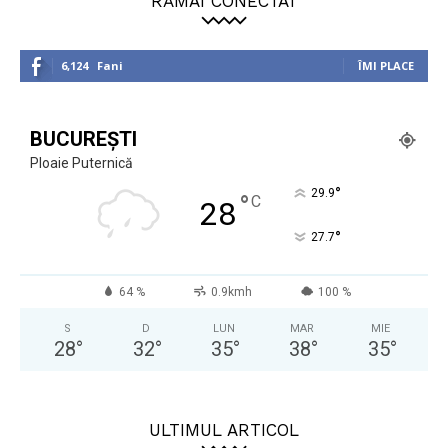
RĂMÂI CONECTAT
6,124
Fani
ÎMI PLACE
BUCUREȘTI
Ploaie Puternică
°
29.9
°
C
28
°
27.7
64 %
0.9kmh
100 %
S
D
LUN
MAR
MIE
28
°
32
°
35
°
38
°
35
°
ULTIMUL ARTICOL