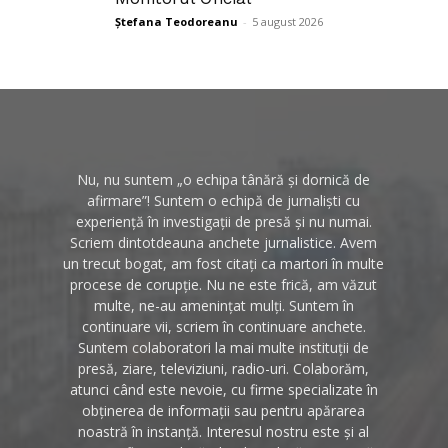
Ștefana Teodoreanu
-
5 august 2026
Nu, nu suntem „o echipa tânără și dornică de
afirmare”! Suntem o echipă de jurnaliști cu
experiență în investigații de presă și nu numai.
Scriem dintotdeauna anchete jurnalistice. Avem
un trecut bogat, am fost citați ca martori în multe
procese de corupție. Nu ne este frică, am văzut
multe, ne-au amenințat mulți. Suntem în
continuare vii, scriem în continuare anchete.
Suntem colaboratori la mai multe instituții de
presă, ziare, televiziuni, radio-uri. Colaborăm,
atunci când este nevoie, cu firme specializate în
obținerea de informații sau pentru apărarea
noastră în instanță. Interesul nostru este și al