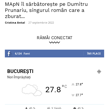
MApN îl sărbătorește pe Dumitru
Prunariu, singurul român care a
zburat...
Cristina Antal
-
27 septembrie 2022
RĂMÂI CONECTAT
6,124
Fani
ÎMI PLACE
BUCUREȘTI
Nori Împrăștiați
°
27.8
°
C
27.8
°
27.7
45 %
3.1kmh
45 %