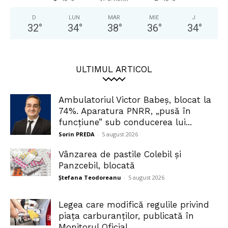
D
LUN
MAR
MIE
J
32
°
34
°
38
°
36
°
34
°
ULTIMUL ARTICOL
Ambulatoriul Victor Babeș, blocat la
74%. Aparatura PNRR, „pusă în
funcțiune” sub conducerea lui...
Sorin PREDA
-
5 august 2026
Vânzarea de pastile Colebil și
Panzcebil, blocată
Ștefana Teodoreanu
-
5 august 2026
Legea care modifică regulile privind
piața carburanților, publicată în
Monitorul Oficial